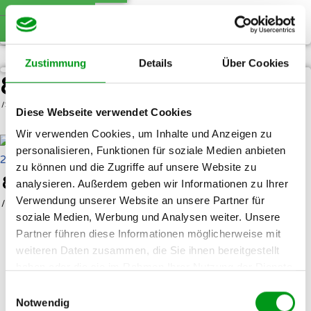
Zum Anbieter
Mehr lesen
Siehe Video-Rezension
Zustimmung
Details
Über Cookies
8.3
Testbericht lesen ›
/10
Diese Webseite verwendet Cookies
Wir verwenden Cookies, um Inhalte und Anzeigen zu
personalisieren, Funktionen für soziale Medien anbieten
zu können und die Zugriffe auf unsere Website zu
8.3
analysieren. Außerdem geben wir Informationen zu Ihrer
Verwendung unserer Website an unsere Partner für
/10
soziale Medien, Werbung und Analysen weiter. Unsere
Testbericht lesen ›
Partner führen diese Informationen möglicherweise mit
Zielgruppe:
weiteren Daten zusammen, die Sie ihnen bereitgestellt
Singles ab 50
haben oder die sie im Rahmen Ihrer Nutzung der Dienste
gesammelt haben.
Einwilligungsauswahl
Mitglieder:
Notwendig