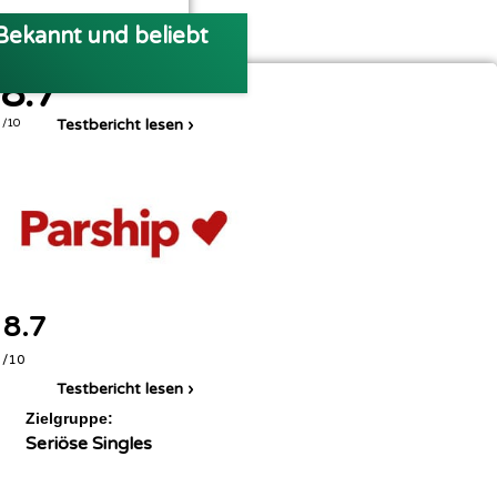
Siehe Video-Rezension
Bekannt und beliebt
8.7
Testbericht lesen ›
/10
8.7
/10
Testbericht lesen ›
Zielgruppe:
Seriöse Singles