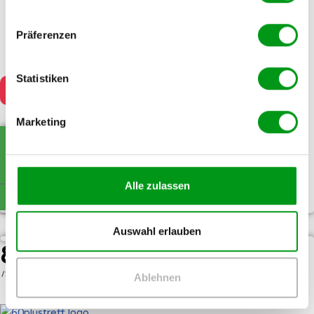
100.000+
Präferenzen
Primäre Altersgruppe:
45-64-Jährige
Statistiken
Siehe Video-Rezension
Anmeldung:
0 €
Premium ab:
Marketing
29,00 €
Zum Anbieter
Alle zulassen
Zum Anbieter
Mehr lesen
Siehe Video-Rezension
Auswahl erlauben
8.2
Testbericht lesen ›
/10
Ablehnen