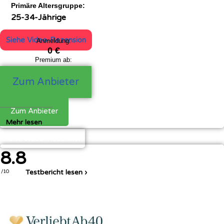
Primäre Altersgruppe:
25-34-Jährige
Siehe Video-Rezension
Anmeldung:
0 €
Premium ab:
18,20 €
Zum Anbieter
Zum Anbieter
Mehr lesen
Siehe Video-Rezension
8.8
Testbericht lesen ›
/10