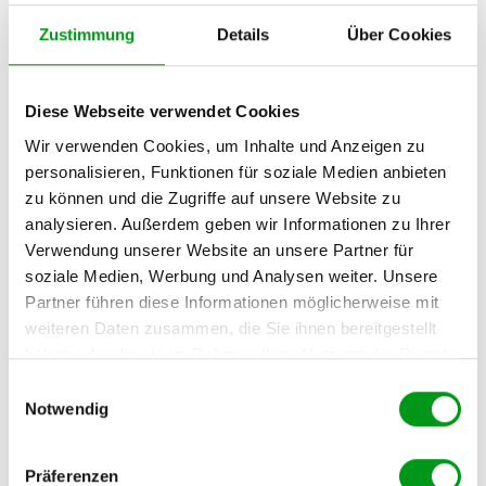
Zustimmung
Details
Über Cookies
von
Anne-Sofie
6. September 2023
Es fühlt sich an, als würde die Welt zusammenbrechen. Dein
Herz pocht, dein Bauch schmerzt, du hast keine Appetit und
Diese Webseite verwendet Cookies
kannst an nichts anderes denken…
Weiterlesen »
Wir verwenden Cookies, um Inhalte und Anzeigen zu
personalisieren, Funktionen für soziale Medien anbieten
zu können und die Zugriffe auf unsere Website zu
Die fünf Beziehungsphasen: Bleiben
analysieren. Außerdem geben wir Informationen zu Ihrer
oder gehen?
Verwendung unserer Website an unsere Partner für
soziale Medien, Werbung und Analysen weiter. Unsere
von
Anne-Sofie
24. August 2023
Partner führen diese Informationen möglicherweise mit
weiteren Daten zusammen, die Sie ihnen bereitgestellt
Wenn wir frisch verliebt sind, gibt es gefühlt nichts in der
haben oder die sie im Rahmen Ihrer Nutzung der Dienste
Welt, was wir gemeinsam mit unserem Partner nicht
gesammelt haben.
Einwilligungsauswahl
schaffen können. Leider aber dauert die…
Weiterlesen »
Notwendig
Ist meine Beziehung am Ende?
Präferenzen