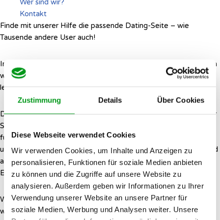
Wer sind wir?
Kontakt
Finde mit unserer Hilfe die passende Dating-Seite – wie
Tausende andere User auch!
Immer mehr Menschen suchen nach der Liebe online. Doch auch
wenn das virtuelle Meer voller Fische ist, ist es nicht unbedingt
leicht, einen Artgenossen zu finden.
Zustimmung
Details
Über Cookies
Deshalb haben wir Datingleben.de ins Leben gerufen. Auf dieser
Seite helfen wir Dir, die passende Singlebörse bzw. Dating-App
Diese Webseite verwendet Cookies
für Dich zu finden. Dazu haben wir Hunderte von Dating-Seiten
und -Apps getestet bzw. rezensiert – sowohl hier in Deutschland
Wir verwenden Cookies, um Inhalte und Anzeigen zu
als auch in 11 anderen Ländern außerhalb unseres eigenen
personalisieren, Funktionen für soziale Medien anbieten
Ententeichs.
zu können und die Zugriffe auf unsere Website zu
analysieren. Außerdem geben wir Informationen zu Ihrer
Verwendung unserer Website an unsere Partner für
Wenn Du Hilfe brauchst, um die passende Dating-Seite zu
soziale Medien, Werbung und Analysen weiter. Unsere
wählen, dann werfe eventuell einen Blick auf unsere