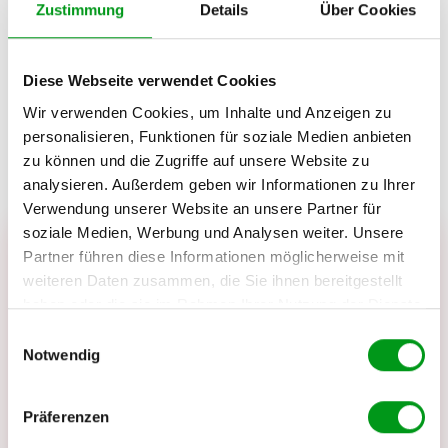
Über uns
Zustimmung
Details
Über Cookies
Wer sind wir?
Kontakt
Diese Webseite verwendet Cookies
Kontakt
Wir verwenden Cookies, um Inhalte und Anzeigen zu
personalisieren, Funktionen für soziale Medien anbieten
zu können und die Zugriffe auf unsere Website zu
analysieren. Außerdem geben wir Informationen zu Ihrer
Verwendung unserer Website an unsere Partner für
soziale Medien, Werbung und Analysen weiter. Unsere
Kontaktiere uns – wir hören zu
Partner führen diese Informationen möglicherweise mit
Auf Datingleben.de testen, bewerten und
weiteren Daten zusammen, die Sie ihnen bereitgestellt
vergleichen wir Dating-Seiten und Apps. Hast du
haben oder die sie im Rahmen Ihrer Nutzung der Dienste
Fragen, brauchst Hilfe bei der Auswahl oder
gesammelt haben.
Einwilligungsauswahl
Vorschläge, was wir prüfen sollten? Schreib uns
Notwendig
gern.
Teile auch deine Erfahrungen – z. B. zu
Präferenzen
Kosten/Abos, Funktionen, Fake-Profilen oder