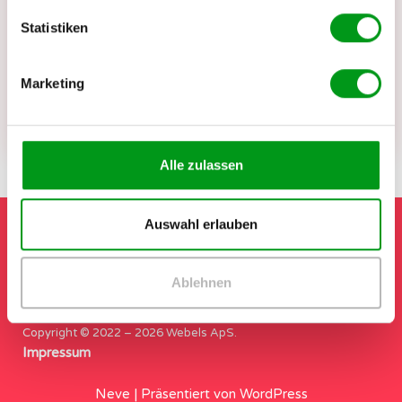
Support. Dein Feedback hilft anderen, die
passende Plattform sicherer zu finden.
Statistiken
info@datingleben.de
Marketing
Wir antworten in der Regel schnell – und
immer freundlich.
Alle zulassen
Auswahl erlauben
Ablehnen
Copyright © 2022 – 2026 Webels ApS.
Impressum
Neve
| Präsentiert von
WordPress