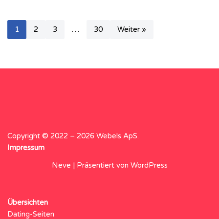
1
2
3
…
30
Weiter »
Copyright © 2022 – 2026 Webels ApS.
Impressum
Neve
| Präsentiert von
WordPress
Übersichten
Dating-Seiten