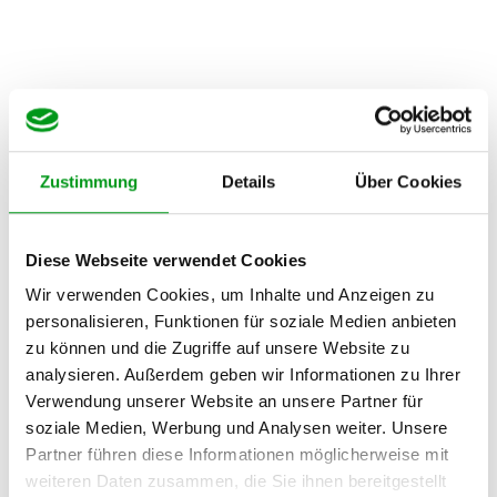
Zustimmung
Details
Über Cookies
Fake-Profile erkennen: So entlarvst
Diese Webseite verwendet Cookies
du Betrüger sofort
Wir verwenden Cookies, um Inhalte und Anzeigen zu
personalisieren, Funktionen für soziale Medien anbieten
von
Anne-Sofie
8. August 2026
zu können und die Zugriffe auf unsere Website zu
analysieren. Außerdem geben wir Informationen zu Ihrer
Neben echten Singles tummeln sich auf den Plattformen
Verwendung unserer Website an unsere Partner für
leider unzählige Betrüger. Gerade als Mann bist du ein
soziale Medien, Werbung und Analysen weiter. Unsere
beliebtes Ziel für manipulierte Accounts. Wir zeigen
Partner führen diese Informationen möglicherweise mit
dir…
Weiterlesen »
weiteren Daten zusammen, die Sie ihnen bereitgestellt