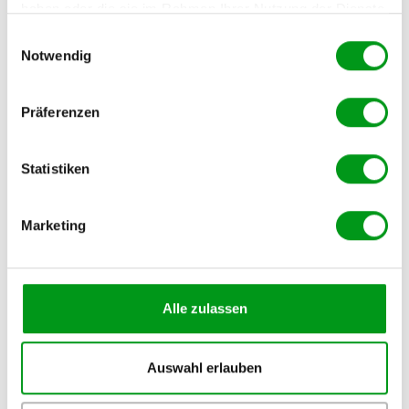
haben oder die sie im Rahmen Ihrer Nutzung der Dienste
gesammelt haben.
Einwilligungsauswahl
Notwendig
Präferenzen
Statistiken
Marketing
Erstes Date in Jena: Die besten
Alle zulassen
Locations & Tipps
von
Anne-Sofie
8. August 2026
Auswahl erlauben
Jena macht es dir leicht, wenn du auf der Suche nach dem