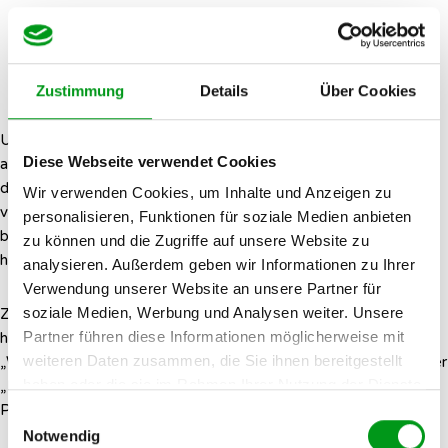
Profilergänzung: Kontaktchancen
steigern
Zustimmung
Details
Über Cookies
Um das Interesse anderer Mitglieder zu wecken, ist ein
Diese Webseite verwendet Cookies
aussagekräftiges Profil von großem Vorteil. Im Idealfall sollte
dein Profil etwas über dich preisgeben, das nur du weißt, sowie
Wir verwenden Cookies, um Inhalte und Anzeigen zu
verschiedene Anknüpfungspunkte für die Kontaktaufnahme
personalisieren, Funktionen für soziale Medien anbieten
bieten, damit Profilbesucher dir gleich eine Nachricht
zu können und die Zugriffe auf unsere Website zu
hinterlassen. Dazu bietet eDarling mehr Möglichkeiten.
analysieren. Außerdem geben wir Informationen zu Ihrer
Verwendung unserer Website an unsere Partner für
soziale Medien, Werbung und Analysen weiter. Unsere
Zum Einen kannst du auf der Profilvorderseite einen
Profiltext
Partner führen diese Informationen möglicherweise mit
hinzufügen und verschiedene, vordefinierte Fragen wie etwa
weiteren Daten zusammen, die Sie ihnen bereitgestellt
„Wenn ich einen Wunsch frei hätte, würde ich mir wünschen“ oder
haben oder die sie im Rahmen Ihrer Nutzung der Dienste
„Das sollte mein Partner über mich wissen“ beantworten, damit
gesammelt haben.
Profilbesucher dich ein wenig kennenlernen können.
Einwilligungsauswahl
Notwendig