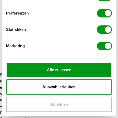
Präferenzen
Statistiken
Marketing
Alle zulassen
Ein Profilbild ist zwar keine Pflicht, steigert aber deine Kontakt-
und Erfolgschancen erheblich. Auch wenn das Aussehen keine
Auswahl erlauben
entscheidende Rolle
bei der Partnersuche
spielt bzw. spielen
sollte, möchte man doch gerne wissen, mit wem man zu tun hat
und was man erwarten kann, bevor man sich zum Date
Ablehnen
verabredet. Deshalb können wir nur dazu auffordern, ein
Profilfoto hochzuladen. Nur Premium-Mitglieder sehen alle