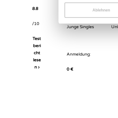
8.8
Ablehnen
Zielgruppe:
Mit
/10
Junge Singles
Un
Test
beri
cht
Anmeldung:
lese
n ›
0 €