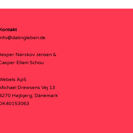
Kontakt
info@datingleben.de
Jesper Nørskov Jensen &
Casper Ellam Schou
Webels ApS
Michael Drewsens Vej 13
8270 Højbjerg, Dänemark
DK40153063