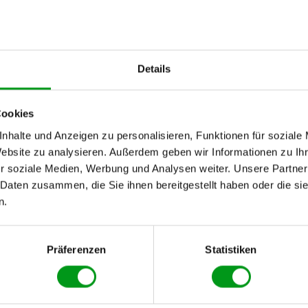
Liebe & Partnerschaft
Ratgeber
Über uns
Wer sind wir?
Details
Kontakt
Cookies
nhalte und Anzeigen zu personalisieren, Funktionen für soziale
Website zu analysieren. Außerdem geben wir Informationen zu I
r soziale Medien, Werbung und Analysen weiter. Unsere Partner
 Daten zusammen, die Sie ihnen bereitgestellt haben oder die s
rsuche)
n.
Präferenzen
Statistiken
Zum