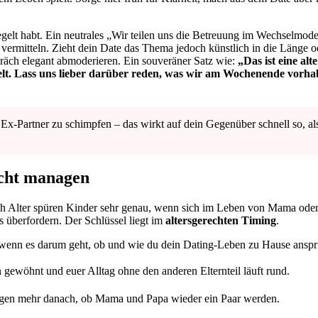
regelt habt. Ein neutrales „Wir teilen uns die Betreuung im Wechselmode
zu vermitteln. Zieht dein Date das Thema jedoch künstlich in die Länge o
präch elegant abmoderieren. Ein souveräner Satz wie:
„Das ist eine alte
ielt. Lass uns lieber darüber reden, was wir am Wochenende vorh
x-Partner zu schimpfen – das wirkt auf dein Gegenüber schnell so, al
echt managen
ach Alter spüren Kinder sehr genau, wenn sich im Leben von Mama ode
s überfordern. Der Schlüssel liegt im
altersgerechten Timing
.
t, wenn es darum geht, ob und wie du dein Dating-Leben zu Hause anspri
n gewöhnt und euer Alltag ohne den anderen Elternteil läuft rund.
en mehr danach, ob Mama und Papa wieder ein Paar werden.