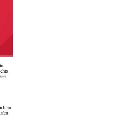
in
echts
iel
ich an
ürfen