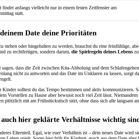
t findet anfangs vielleicht nur in einem festen Zeitfenster am
ittag statt.
deinem Date deine Prioritäten
 stehen oder hingehalten zu werden, brauchst du eine feinfühlige, abe
ind zu rechtfertigen, sondern darum,
die Spielregeln deines Lebens
zu
el sagen, dass die Zeit zwischen Kita-Abholung und dem Schlafengehen
enlang nicht zu antworten und das Date im Unklaren zu lassen, sorgt d
ngelt.
Kinder solltest du das Tempo bestimmen und aktiv kommunizieren. S
 dem Vorstellen zu Hause aber bewusst noch viel Zeit lässt. Niemandem 
plötzlich mit am Frühstückstisch sitzt, ohne dass sich alle langsam an
ch hier geklärte Verhältnisse wichtig sin
eres Elternteil. Egal, wie euer Verhältnis ist – dein neues Date wird si
nem Leben spielt. Sorge hier früh für Klarheit, mach aus dem Date aber 