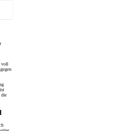
r
 voll
agegen
ag
ist
 die
d
ch
keine