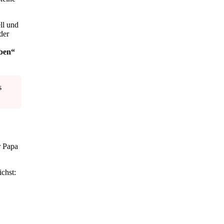
ll und
der
aben“
s
r Papa
chst: