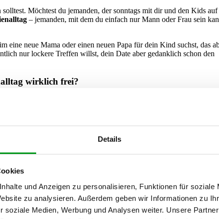
en solltest. Möchtest du jemanden, der sonntags mit dir und den Kids auf
enalltag
– jemanden, mit dem du einfach nur Mann oder Frau sein kan
eim eine neue Mama oder einen neuen Papa für dein Kind suchst, das ab
tlich nur lockere Treffen willst, dein Date aber gedanklich schon den
lltag wirklich frei?
hr. Mach dir bewusst, wie viel Raum du momentan für lange Chats, näc
se gerade eine schwierige Phase ansteht oder im Job viel los ist, fehl
nfang an ehrlich, dass dein Tag gut durchgetaktet ist und du nicht auf 
Details
 wird diese
klaren Grenzen
respektieren und nicht gleich beleidigt sein.
hreiben: Wann du deinen Nachwuchs erwähn
Cookies
nhalte und Anzeigen zu personalisieren, Funktionen für soziale
ir raten dir zu
maximaler Offenheit
direkt von Beginn an. Wenn du 
Website zu analysieren. Außerdem geben wir Informationen zu I
, direkt ins Profil. Du musst keine Fotos von deinem Nachwuchs hochla
r soziale Medien, Werbung und Analysen weiter. Unsere Partner
kurzer Satz im Text schafft sofort klare Verhältnisse.