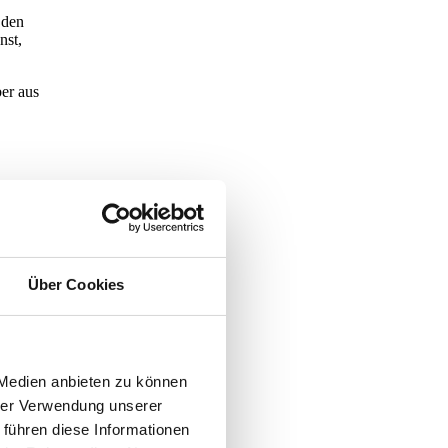
 den
nst,
er aus
htliche
t oft
jede
Über Cookies
en
 Medien anbieten zu können
beim
hrer Verwendung unserer
den –
 führen diese Informationen