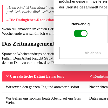
möglicherweise mit weiteren
der Dienste gesammelt habe
„Dein Kind ist kein Makel, den du verstecken musst. Wer ein Probl
praktischerweise direkt selbst aus – und spart dir wertvolle Zeit.“
Einwilligungsauswahl
– Die Datingleben-Redaktion
Notwendig
Wenn du jemanden im echten Leben triffst, lass das Thema einfach loc
Wochenende war schön, ich war mit meinem Sohn unterwegs“ reicht s
Das Zeitmanagement-Dilemma: Romantik u
Ablehnen
Spontane Wochenendtrips oder ein Anruf mit „Ich stehe in zehn Minut
Fällen. Dein Alltag braucht Struktur, und das passt oft nicht zu den
deinem Date zu vermitteln, dass
Planung für dich pure Wertschätz
✕ Unrealistische Dating-Erwartung
✓ Realistisc
Wir texten den ganzen Tag und antworten sofort.
Nachrichten
Wir treffen uns spontan heute Abend auf ein Glas
Dates müsse
Wein.