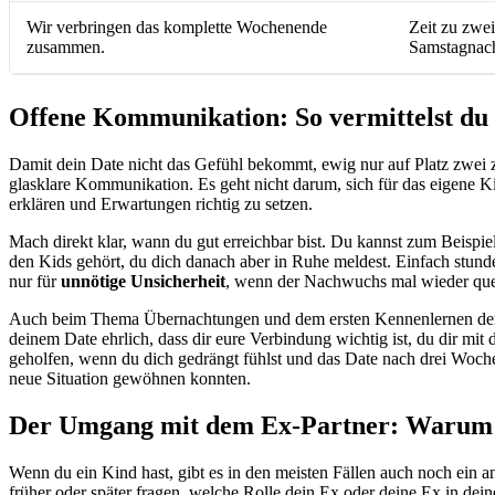
Wir verbringen das komplette Wochenende
Zeit zu zwei
zusammen.
Samstagnachm
Offene Kommunikation: So vermittelst du 
Damit dein Date nicht das Gefühl bekommt, ewig nur auf Platz zwei zu
glasklare Kommunikation. Es geht nicht darum, sich für das eigene K
erklären und Erwartungen richtig zu setzen.
Mach direkt klar, wann du gut erreichbar bist. Du kannst zum Beispi
den Kids gehört, du dich danach aber in Ruhe meldest. Einfach stund
nur für
unnötige Unsicherheit
, wenn der Nachwuchs mal wieder que
Auch beim Thema Übernachtungen und dem ersten Kennenlernen der 
deinem Date ehrlich, dass dir eure Verbindung wichtig ist, du dir mit
geholfen, wenn du dich gedrängt fühlst und das Date nach drei Wochen 
neue Situation gewöhnen konnten.
Der Umgang mit dem Ex-Partner: Warum au
Wenn du ein Kind hast, gibt es in den meisten Fällen auch noch ein and
früher oder später fragen, welche Rolle dein Ex oder deine Ex in dei