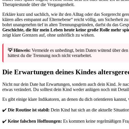
Therapiestunde über die Vergangenheit.
Erkläre kurz und sachlich, wie ihr den Alltag oder das Sorgerecht ge
klären alles entspannt auf Elternebene“ reicht völlig, um Sicherheit 
bohrt unangenehm tief in alten Trennungsgründen, darfst du das Ges
Geschichte, die für mein Leben heute keine große Rolle mehr sp
zeigt klare Grenzen auf, ohne unhöflich zu wirken.
💡 Hinweis:
Vermeide es unbedingt, beim Daten wütend über den E
hättest du die Trennung noch nicht verarbeitet.
Die Erwartungen deines Kindes altersger
Nicht nur dein Date hat Erwartungen, sondern auch dein Kind. Je n
etwas verändert. Du solltest dein Kind weder anlügen noch mit Detail
Es gibt einige klare Indikatoren, an denen du dich orientieren kanns
✔️
Die Routine ist stabil:
Dein Kind hat sich an die aktuelle Situatio
✔️
Keine falschen Hoffnungen:
Es kommen keine regelmäßigen Frag