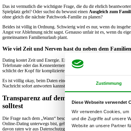
Das ist vermutlich die wichtigste Frage, die du dir ehrlich beantwort
Spielplatz geht? Oder suchst du bewusst einen
Ausgleich zum Famili
ohne gleich die nächste Patchwork-Familie zu planen?
Beides ist völlig in Ordnung. Schwierig wird es nur, wenn du insgeh
Angst vor Ablehnung nicht sagst. Genauso unfair ist es, wenn du eigen
gemeinsamen Familienurlaub plant.
Wie viel Zeit und Nerven hast du neben dem Familiena
Dating kostet Zeit und Energie. Ein Kind großzuziehen noch viel me
Telefonate oder das Kennenlernen überhaupt hast. Wenn bei euch zu Hau
schlicht der Kopf für komplizierte Flirts.
Es ist völlig okay, beim Daten einen Gang runterzuschalten. Sag von A
Zustimmung
Nachricht sofort antworten kannst. Jemand, der wirklich zu dir passt,
Transparenz auf dem Profil und beim Sc
Diese Webseite verwendet 
solltest
Wir verwenden Cookies, um I
Die Frage nach dem „Wann“ beschäftigt fast jeden Single mit Kind. W
und die Zugriffe auf unsere 
Online-Dating unterwegs bist, gehört die Info, dass du ein Kind hast
Website an unsere Partner fü
davon raten wir aus Datenschutzgründen sogar dringend ab –, aber ein 