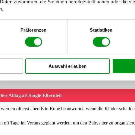
 Daten zusammen, die Sie ihnen bereitgestellt haben oder die s
n.
em mit deinem Familienstand hat, sortiert sich durch deine Offenheit
Präferenzen
Statistiken
ker ins erste oder zweite Gespräch einfließen. Ein simples „Mein
chon, um die Karten auf den Tisch zu legen.
nd Spontanität neu definieren
Auswahl erlauben
en vor deiner Tür“? Das klappt mit Kids zu Hause nur in den seltenste
 typischen Vorstellungen von Romantik aus Hollywoodfilmen. Es ist wicht
ung
bedeutet.
her Alltag als Single-Elternteil
 werden oft erst abends in Ruhe beantwortet, wenn die Kinder schlafen
n oft Tage im Voraus geplant werden, um den Babysitter zu organisiere