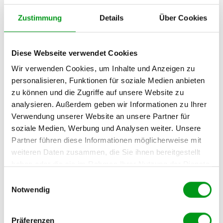
Bevor du das Haus für dein erstes Date verlässt, solltest du
immer eine Person aus deinem engsten Umfeld einweihen.
Zustimmung
Details
Über Cookies
Das können erwachsene Kinder, die beste Freundin oder der
beste Freund sein. Es gibt dir nicht nur ein sicheres Gefühl,
sondern stellt auch sicher, dass im Notfall jemand weiß, wo
Diese Webseite verwendet Cookies
du bist.
Wir verwenden Cookies, um Inhalte und Anzeigen zu
personalisieren, Funktionen für soziale Medien anbieten
Experten-Tipp:
„Teile deinen
Live-Standort
zu können und die Zugriffe auf unsere Website zu
analysieren. Außerdem geben wir Informationen zu Ihrer
über das Smartphone
(z.B. via WhatsApp)
Verwendung unserer Website an unsere Partner für
mit einer Person deines Vertrauens. Sag ihr,
soziale Medien, Werbung und Analysen weiter. Unsere
mit wem du dich triffst und wann du dich
Partner führen diese Informationen möglicherweise mit
voraussichtlich wieder meldest. Dieser
weiteren Daten zusammen, die Sie ihnen bereitgestellt
haben oder die sie im Rahmen Ihrer Nutzung der Dienste
Schutz ist völlig unaufdringlich – dein Date
gesammelt haben.
Einwilligungsauswahl
bekommt davon gar nichts mit – aber
Notwendig
hochwirksam. Sollte die Stimmung
unangenehm werden, reicht eine kurze
Präferenzen