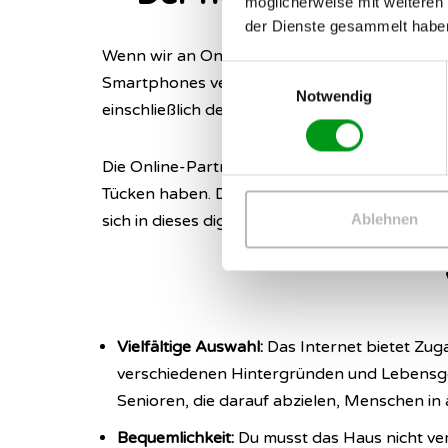
möglicherweise mit weiteren
der Dienste gesammelt habe
Wenn wir an Online-Dating denken, stellen wir
Einwilligungsauswahl
Smartphones verwachsen zu sein scheinen. Doch
Notwendig
einschließlich derjenigen, die in ihren goldene
Die Online-Partnersuche bietet gerade für Se
Tücken haben. Deshalb ist es wichtig, sich m
Ablehnen
sich in dieses digitale Abenteuer stürzt.
Vielfältige Auswahl:
Das Internet bietet Zug
verschiedenen Hintergründen und Lebensgesc
Senioren, die darauf abzielen, Menschen i
Bequemlichkeit:
Du musst das Haus nicht ver