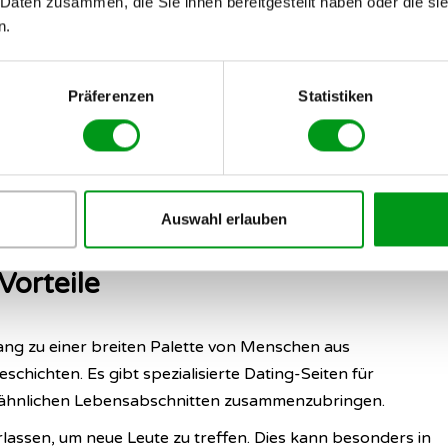
 Daten zusammen, die Sie ihnen bereitgestellt haben oder die s
n.
 uns oft jüngere Generationen vor, die mit ihren
 das Internet hat seine Tore weit für alle geöffnet,
Präferenzen
Statistiken
n Jahren sind.
nioren zahlreiche Möglichkeiten, kann jedoch auch ihre
it den Vor- und Nachteilen auseinanderzusetzen, bevor man
Auswahl erlauben
Vorteile
ang zu einer breiten Palette von Menschen aus
hichten. Es gibt spezialisierte Dating-Seiten für
n ähnlichen Lebensabschnitten zusammenzubringen.
lassen, um neue Leute zu treffen. Dies kann besonders in