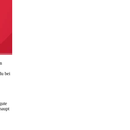
in
du bei
gute
rhaupt