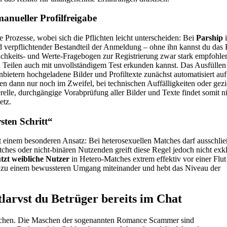
anueller Profilfreigabe
re Prozesse, wobei sich die Pflichten leicht unterscheiden: Bei
Parship
i
d verpflichtender Bestandteil der Anmeldung – ohne ihn kannst du das P
ichkeits- und Werte-Fragebogen zur Registrierung zwar stark empfohlen
 in Teilen auch mit unvollständigem Test erkunden kannst. Das Ausfüllen
bietern hochgeladene Bilder und Profiltexte zunächst automatisiert auf
en dann nur noch im Zweifel, bei technischen Auffälligkeiten oder gezi
relle, durchgängige Vorabprüfung aller Bilder und Texte findet somit n
etz.
ten Schritt“
 einem besonderen Ansatz: Bei heterosexuellen Matches darf ausschlie
tches oder nicht-binären Nutzenden greift diese Regel jedoch nicht exkl
tzt weibliche Nutzer
in Hetero-Matches extrem effektiv vor einer Flut
en zu einem bewussteren Umgang miteinander und hebt das Niveau der
arvst du Betrüger bereits im Chat
hleichen. Die Maschen der sogenannten Romance Scammer sind