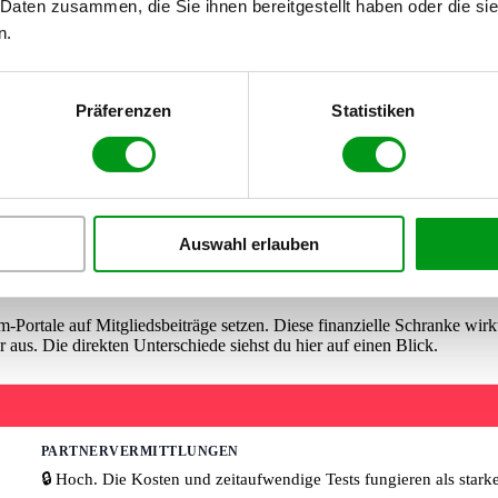
 Daten zusammen, die Sie ihnen bereitgestellt haben oder die s
n.
ck ohne Nummerntausch
 Video-Chat enorm hilfreich. Die besten Portale bieten dafür eine
In-Ap
Präferenzen
Statistiken
sofort deine Handynummer herausgeben zu müssen.
r zu einem simplen Workaround: Nutze Messenger wie Telegram, bei den
en kannst, oder besorge dir eine günstige Prepaid-SIM-Karte, die du
Auswahl erlauben
wirklich sicherer für dich?
Portale auf Mitgliedsbeiträge setzen. Diese finanzielle Schranke wirkt
 aus. Die direkten Unterschiede siehst du hier auf einen Blick.
PARTNERVERMITTLUNGEN
🔒 Hoch. Die Kosten und zeitaufwendige Tests fungieren als stark