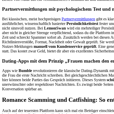
Partnervermittlungen mit psychologischem Test und m
Bei klassischen, meist hochpreisigen
Partnervermittlungen
gibt es kla
ausführlicher, wissenschaftlich basierter
Persönlichkeitstest
fester un
nicht sinnvoll nutzen. Bei
LemonSwan
wird ein mehrteiliger Persönl
aber nicht in gleicher Strenge verpflichtend, sodass du die Plattform
Zeit und schreckt Spammer sofort ab. Zusätzlich werden bei diesen An
Richtlinienverstöße, Format, Nacktheit oder Gewalt geprüft. Sie werd
Nutzer-Meldungen
manuell vom Kundenservice geprüft
. Eine gene
statt. Das kostet zwar Geld, bietet dir aber ein exzellentes Sicherheitsn
Dating-Apps mit dem Prinzip „Frauen machen den ers
Apps wie
Bumble
revolutionieren die klassische Dating-Dynamik mit
die Frau die erste Nachricht schreiben. Bei gleichgeschlechtlichen Ma
hier können beide Parties das Gespräch initiieren. Dieses System
schü
unerwünschter oder respektloser Nachrichten. Es zwingt beide Seit
Konversation spürbar an.
Romance Scamming und Catfishing: So entl
Auch auf der teuersten Plattform kann sich mal ein Betrüger einsc