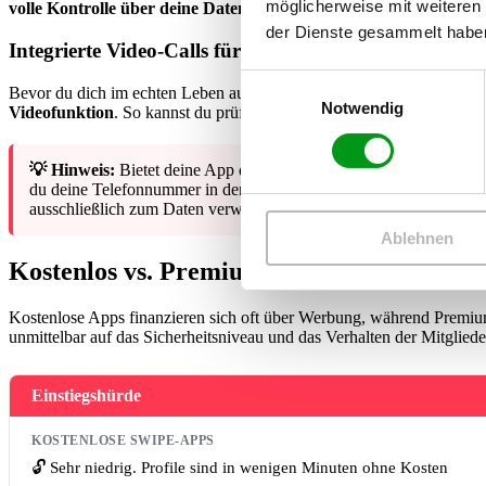
möglicherweise mit weiteren
volle Kontrolle über deine Daten
.
der Dienste gesammelt habe
Integrierte Video-Calls für den sicheren Vorab-Che
Einwilligungsauswahl
Bevor du dich im echten Leben auf einen Kaffee triffst, ist ein kurzer
Notwendig
Videofunktion
. So kannst du prüfen, ob die Chemie stimmt, ohne 
💡 Hinweis:
Bietet deine App diese Funktion nicht, raten wir di
du deine Telefonnummer in den Privatsphäre-Einstellungen verberg
ausschließlich zum Daten verwendest.
Ablehnen
Kostenlos vs. Premium: Ist ein Bezahl-Abo 
Kostenlose Apps finanzieren sich oft über Werbung, während Premium-
unmittelbar auf das Sicherheitsniveau und das Verhalten der Mitglieder
Einstiegshürde
KOSTENLOSE SWIPE-APPS
🔓 Sehr niedrig. Profile sind in wenigen Minuten ohne Kosten