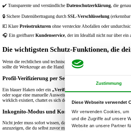
✔️ Transparente und verständliche
Datenschutzerklärung
, die genau
🔒 Sichere Datenübertragung durch
SSL-Verschlüsselung
(erkennbar
💶 Klare
Preisstrukturen
ohne versteckte Abofallen oder undurchsi
🎧 Ein greifbarer
Kundenservice
, der im Idealfall nicht nur über ei
Die wichtigsten Schutz-Funktionen, die de
Wenn die rechtlichen und technischen Basics stimmen, werfen wir ei
sollte dir Werkzeuge an die Hand geben, mit denen du deine Sicherhei
Profil-Verifizierung per Selfie-Abgleich oder Auswei
Zustimmung
Ein blauer Haken oder ein
„Verifiziert“-Badge
im Profil ist heute G
oder sogar eine manuelle Ausweiskontrolle verlangen, sortieren viele 
wirklich existiert, chattet es sich deutlich entspannter.
Diese Webseite verwendet 
Inkognito-Modus und Kontroll-Optionen für deine Si
Wir verwenden Cookies, um I
und die Zugriffe auf unsere 
Nicht jeder muss sofort wissen, dass du gerade auf Partnersuche bist.
Website an unsere Partner fü
anzuzeigen, die du selbst zuvor mit einem Like markiert hast. So blei