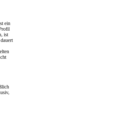
st ein
rofil
, ist
 dauert
elten
icht
ßlich
usiv,