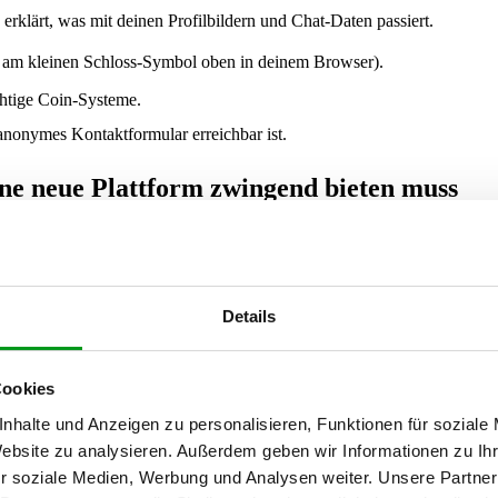
 erklärt, was mit deinen Profilbildern und Chat-Daten passiert.
 am kleinen Schloss-Symbol oben in deinem Browser).
chtige Coin-Systeme.
n anonymes Kontaktformular erreichbar ist.
ine neue Plattform zwingend bieten muss
nen genauen Blick auf die konkreten Features. Eine moderne
Dating-A
t proaktiv steuern kannst. Achte bei der Auswahl auf folgende Funktio
sdokument
Details
old wert. Plattformen, die einen
Selfie-Abgleich
durch künstliche Intell
Fakes direkt beim Start aus. Wenn du weißt, dass die Person auf den Bi
Cookies
chtbarkeit
nhalte und Anzeigen zu personalisieren, Funktionen für soziale
Website zu analysieren. Außerdem geben wir Informationen zu I
 Ein
Inkognito-Modus
erlaubt es dir, dein Profil nur den Menschen
r soziale Medien, Werbung und Analysen weiter. Unsere Partner
bst du für Kollegen, Familie oder den Ex-Partner unsichtbar und behältst