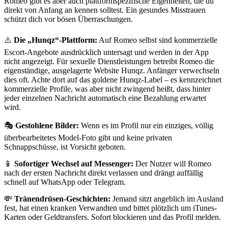
Romeo gibt es aber auch plattformspezifische Eigenheiten, die du
direkt von Anfang an kennen solltest. Ein gesundes Misstrauen
schützt dich vor bösen Überraschungen.
⚠️
Die „Hunqz“-Plattform:
Auf Romeo selbst sind kommerzielle
Escort-Angebote ausdrücklich untersagt und werden in der App
nicht angezeigt. Für sexuelle Dienstleistungen betreibt Romeo die
eigenständige, ausgelagerte Website Hunqz. Anfänger verwechseln
dies oft. Achte dort auf das goldene Hunqz-Label – es kennzeichnet
kommerzielle Profile, was aber nicht zwingend heißt, dass hinter
jeder einzelnen Nachricht automatisch eine Bezahlung erwartet
wird.
🎭
Gestohlene Bilder:
Wenn es im Profil nur ein einziges, völlig
überbearbeitetes Model-Foto gibt und keine privaten
Schnappschüsse, ist Vorsicht geboten.
📱
Sofortiger Wechsel auf Messenger:
Der Nutzer will Romeo
nach der ersten Nachricht direkt verlassen und drängt auffällig
schnell auf WhatsApp oder Telegram.
💸
Tränendrüsen-Geschichten:
Jemand sitzt angeblich im Ausland
fest, hat einen kranken Verwandten und bittet plötzlich um iTunes-
Karten oder Geldtransfers. Sofort blockieren und das Profil melden.