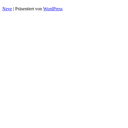
Neve
| Präsentiert von
WordPress
Übersichten
Dating-Seiten
Singlebörsen
Partnerbörsen
Partnervermittlungen
Dating-Portale
Dating-Apps
Partnersuche
Partnersuche ab 60
Partnersuche ab 50
Partnersuche ab 40
Partnersuche ab 30
Christliche Dating-Seiten
Kostenlose Partnersuche
Kontakt
info@datingleben.de
Jesper Nørskov Jensen &
Casper Ellam Schou