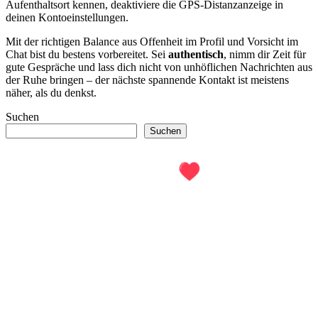
Aufenthaltsort kennen, deaktiviere die GPS-Distanzanzeige in
deinen Kontoeinstellungen.
Mit der richtigen Balance aus Offenheit im Profil und Vorsicht im
Chat bist du bestens vorbereitet. Sei
authentisch
, nimm dir Zeit für
gute Gespräche und lass dich nicht von unhöflichen Nachrichten aus
der Ruhe bringen – der nächste spannende Kontakt ist meistens
näher, als du denkst.
Suchen
Suchen
Copyright © 2022 – 2026 Webels ApS.
Impressum
Übersichten
Dating-Seiten
Singlebörsen
Partnerbörsen
Partnervermittlungen
Dating-Portale