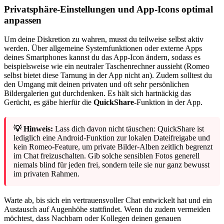
Privatsphäre-Einstellungen und App-Icons optimal
anpassen
Um deine Diskretion zu wahren, musst du teilweise selbst aktiv
werden. Über allgemeine Systemfunktionen oder externe Apps
deines Smartphones kannst du das App-Icon ändern, sodass es
beispielsweise wie ein neutraler Taschenrechner aussieht (Romeo
selbst bietet diese Tarnung in der App nicht an). Zudem solltest du
den Umgang mit deinen privaten und oft sehr persönlichen
Bildergalerien gut durchdenken. Es hält sich hartnäckig das
Gerücht, es gäbe hierfür die
QuickShare
-Funktion in der App.
💡 Hinweis:
Lass dich davon nicht täuschen: QuickShare ist
lediglich eine Android-Funktion zur lokalen Dateifreigabe und
kein Romeo-Feature, um private Bilder-Alben zeitlich begrenzt
im Chat freizuschalten. Gib solche sensiblen Fotos generell
niemals blind für jeden frei, sondern teile sie nur ganz bewusst
im privaten Rahmen.
Warte ab, bis sich ein vertrauensvoller Chat entwickelt hat und ein
Austausch auf Augenhöhe stattfindet. Wenn du zudem vermeiden
möchtest, dass Nachbarn oder Kollegen deinen genauen