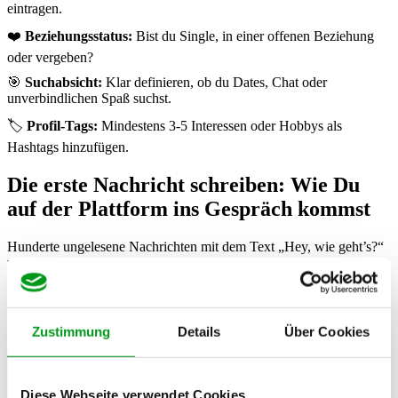
eintragen.
❤️
Beziehungsstatus:
Bist du Single, in einer offenen Beziehung
oder vergeben?
🎯
Suchabsicht:
Klar definieren, ob du Dates, Chat oder
unverbindlichen Spaß suchst.
🏷️
Profil-Tags:
Mindestens 3-5 Interessen oder Hobbys als
Hashtags hinzufügen.
Die erste Nachricht schreiben: Wie Du
auf der Plattform ins Gespräch kommst
Hunderte ungelesene Nachrichten mit dem Text „Hey, wie geht’s?“
verstopfen täglich die Postfächer bei Romeo. Wenn du aus der
Masse herausstechen willst, musst du dir etwas einfallen lassen.
Schau dir das Profil deines Gegenübers genau an. Ein
individueller
Aufhänger
zeigt, dass du echtes Interesse hast und nicht nur per
Copy-Paste alle Männer im Umkreis anschreibst.
Zustimmung
Details
Über Cookies
Der beste Aufhänger liegt oft direkt vor dir: Beziehe dich in
deiner ersten Nachricht auf ein konkretes Detail aus seinem
Profiltext oder auf den Hintergrund seines Fotos.
Diese Webseite verwendet Cookies