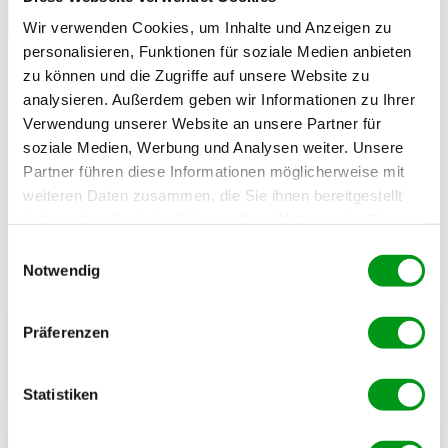
– Die Datingleben-Redaktion
Wir verwenden Cookies, um Inhalte und Anzeigen zu
personalisieren, Funktionen für soziale Medien anbieten
Das baut direkt eine Verbindung auf und hebt dich sofort von der
zu können und die Zugriffe auf unsere Website zu
Flut an langweiligen Standard-Nachrichten ab.
analysieren. Außerdem geben wir Informationen zu Ihrer
Die wichtigsten Abkürzungen und Codes
Verwendung unserer Website an unsere Partner für
soziale Medien, Werbung und Analysen weiter. Unsere
der Community
Partner führen diese Informationen möglicherweise mit
Gerade als Neueinsteiger kann die Sprache beim Gay-Dating
weiteren Daten zusammen, die Sie ihnen bereitgestellt
verwirrend sein. Auf den Profilen wimmelt es von Abkürzungen, die
haben oder die sie im Rahmen Ihrer Nutzung der Dienste
oft aus dem englischsprachigen Raum stammen. Damit du weißt,
gesammelt haben.
woran du bist, und Missverständnisse vermeidest, haben wir die
Einwilligungsauswahl
wichtigsten Codes für dich entschlüsselt.
Notwendig
NSA
Präferenzen
No Strings Attached (Unverbindlicher Spaß, keine Verpflichtungen)
Statistiken
FWB