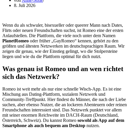
von
Anne-Sofie
8. Juli 2026
Wenn du als schwuler, bisexueller oder queerer Mann nach Dates,
Flirts oder neuen Freundschaften suchst, ist Romeo eine der ersten
Anlaufstellen. Die Plattform, die viele noch unter dem Namen
PlanetRomeo
oder früher „GayRomeo“ kennen, gehört zu den
größten und ältesten Netzwerken im deutschsprachigen Raum. Wir
zeigen dir genau, wie der Einstieg gelingt, wo die Stolpersteine
liegen und wie du die Plattform optimal für dich nutzt.
Was genau ist Romeo und an wen richtet
sich das Netzwerk?
Romeo ist weit mehr als nur eine schnelle Wisch-App. Es ist eine
Mischung aus Dating-Plattform, sozialem Netzwerk und
Community-Treffpunkt. Hier findest du Männer, die nach der Liebe
suchen, aber ebenso Nutzer, die an lockeren Abenteuern oder reinen
Freundschaften interessiert sind. Das Netzwerk punktet vor allem
mit seiner enormen Reichweite im DACH-Raum (Deutschland,
Österreich, Schweiz). Du kannst Romeo
sowohl als App auf dem
Smartphone als auch bequem am Desktop
nutzen.