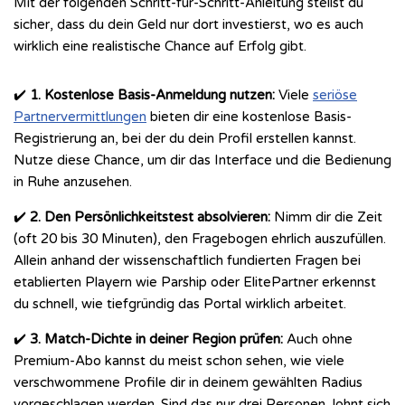
Mit der folgenden Schritt-für-Schritt-Anleitung stellst du
sicher, dass du dein Geld nur dort investierst, wo es auch
wirklich eine realistische Chance auf Erfolg gibt.
✔️
1. Kostenlose Basis-Anmeldung nutzen:
Viele
seriöse
Partnervermittlungen
bieten dir eine kostenlose Basis-
Registrierung an, bei der du dein Profil erstellen kannst.
Nutze diese Chance, um dir das Interface und die Bedienung
in Ruhe anzusehen.
✔️
2. Den Persönlichkeitstest absolvieren:
Nimm dir die Zeit
(oft 20 bis 30 Minuten), den Fragebogen ehrlich auszufüllen.
Allein anhand der wissenschaftlich fundierten Fragen bei
etablierten Playern wie Parship oder ElitePartner erkennst
du schnell, wie tiefgründig das Portal wirklich arbeitet.
✔️
3. Match-Dichte in deiner Region prüfen:
Auch ohne
Premium-Abo kannst du meist schon sehen, wie viele
verschwommene Profile dir in deinem gewählten Radius
vorgeschlagen werden. Sind das nur drei Personen, lohnt sich