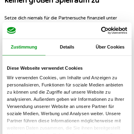
keinen großen Spielraum zu
Setze dich niemals für die Partnersuche finanziell unter
Druck. Wenn du die monatlichen Raten nur mit
Bauchschmerzen bezahlen kannst, baust du dir selbst eine
enorme Erwartungshaltung
auf. Dating sollte Spaß machen
und leicht sein. Wer bei jedem Date im Hinterkopf hat, dass
Zustimmung
Details
Über Cookies
das Abo diesen Monat schon 60 Euro gekostet hat, strahlt
unbewusst Verbissenheit aus.
Diese Webseite verwendet Cookies
Du lebst in einer sehr ländlichen
Wir verwenden Cookies, um Inhalte und Anzeigen zu
personalisieren, Funktionen für soziale Medien anbieten
Region mit geringer Dichte
zu können und die Zugriffe auf unsere Website zu
analysieren. Außerdem geben wir Informationen zu Ihrer
Der beste Algorithmus bringt dir nichts, wenn in deinem
Verwendung unserer Website an unsere Partner für
Umkreis niemand angemeldet ist. Partnervermittlungen
soziale Medien, Werbung und Analysen weiter. Unsere
haben naturgemäß deutlich weniger Nutzer als kostenlose
Partner führen diese Informationen möglicherweise mit
Mainstream-Apps. Wenn du abseits der Ballungsräume lebst
weiteren Daten zusammen, die Sie ihnen bereitgestellt