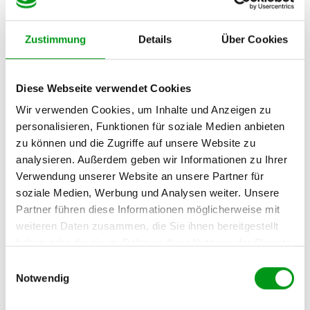
werden und viele Profile
Suchmöglichkeiten nach
manuell durchsuchen.
Wohnort oder Alter und
Zustimmung
Details
Über Cookies
viel Raum, Profile
individuell zu entdecken.
Diese Webseite verwendet Cookies
Wir verwenden Cookies, um Inhalte und Anzeigen zu
Swiping-Apps (standortbasiert)
personalisieren, Funktionen für soziale Medien anbieten
zu können und die Zugriffe auf unsere Website zu
GRÖSSTER VORTEIL FÜR R
MÖGLICHER NACHTEIL
analysieren. Außerdem geben wir Informationen zu Ihrer
ÜCKKEHRER
Fokus liegt stark auf
Verwendung unserer Website an unsere Partner für
Sehr einfacher,
Optik, die
soziale Medien, Werbung und Analysen weiter. Unsere
spielerischer Einstieg und
Kommunikation ist oft
Partner führen diese Informationen möglicherweise mit
eine riesige Anzahl an
oberflächlicher.
weiteren Daten zusammen, die Sie ihnen bereitgestellt
lokalen Singles.
haben oder die sie im Rahmen Ihrer Nutzung der Dienste
gesammelt haben.
Einwilligungsauswahl
Notwendig
Überlege dir genau, ob du lieber Zeit oder Geld investieren
möchtest. Beide Wege können zum Ziel führen, verlangen