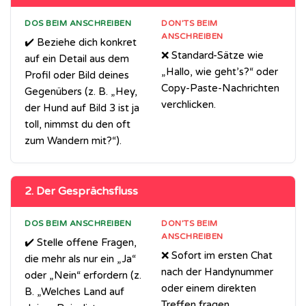
DOS BEIM ANSCHREIBEN
DON’TS BEIM
ANSCHREIBEN
✔️ Beziehe dich konkret
❌ Standard-Sätze wie
auf ein Detail aus dem
„Hallo, wie geht’s?“ oder
Profil oder Bild deines
Copy-Paste-Nachrichten
Gegenübers (z. B. „Hey,
verchlicken.
der Hund auf Bild 3 ist ja
toll, nimmst du den oft
zum Wandern mit?“).
2. Der Gesprächsfluss
DOS BEIM ANSCHREIBEN
DON’TS BEIM
ANSCHREIBEN
✔️ Stelle offene Fragen,
❌ Sofort im ersten Chat
die mehr als nur ein „Ja“
nach der Handynummer
oder „Nein“ erfordern (z.
oder einem direkten
B. „Welches Land auf
Treffen fragen.