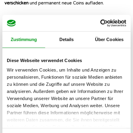
verschicken
und permanent neue Coins aufladen.
Die rechtliche Absicherung in den
AGB
Zustimmung
Details
Über Cookies
💡 Hinweis:
Das Perfide an dieser Methode ist, dass
sich die Betreiber meist rechtlich absichern. Wer die
Diese Webseite verwendet Cookies
AGB aufmerksam liest, findet dort oft gut versteckte
Wir verwenden Cookies, um Inhalte und Anzeigen zu
Hinweise auf den Einsatz von
„fiktiven Profilen“ oder
personalisieren, Funktionen für soziale Medien anbieten
„C-Profilen“
. Die Anbieter erklären dort ganz offen,
zu können und die Zugriffe auf unsere Website zu
dass reale Dates mit diesen Personen von vornherein
analysieren. Außerdem geben wir Informationen zu Ihrer
ausgeschlossen sind. Genau deshalb ist der genaue
Verwendung unserer Website an unsere Partner für
Blick in das Kleingedruckte vor jeder Zahlung absolute
soziale Medien, Werbung und Analysen weiter. Unsere
Pflicht.
Partner führen diese Informationen möglicherweise mit
weiteren Daten zusammen, die Sie ihnen bereitgestellt
Daran erkennst du unseriöse
haben oder die sie im Rahmen Ihrer Nutzung der Dienste