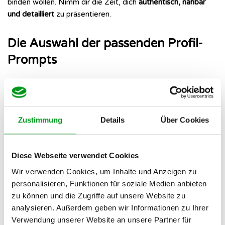
binden wollen. Nimm dir die Zeit, dich
authentisch, nahbar
und detailliert
zu präsentieren.
Die Auswahl der passenden Profil-
Prompts
OkCupid arbeitet mit sogenannten
Profil-Prompts
. Das sind
vorgefertigte Satzanfänge, die du in eigenen Worten
vervollständigst. Diese kleinen Textblöcke sind Gold wert,
Zustimmung
Details
Über Cookies
um zwischen den Zeilen zu zeigen, dass du bereit für etwas
Festes bist. Wähle Prompts, die tiefere Einblicke gewähren
und Gesprächsstoff bieten:
Diese Webseite verwendet Cookies
Wir verwenden Cookies, um Inhalte und Anzeigen zu
💬 Das Geheimnis einer erfolgreichen Beziehung ist…
personalisieren, Funktionen für soziale Medien anbieten
(Erlaubt dir, deine
Partnerschaftswerte
wie Kommunikation,
zu können und die Zugriffe auf unsere Website zu
Treue oder Augenhöhe direkt auf den Punkt zu bringen.)
analysieren. Außerdem geben wir Informationen zu Ihrer
💬 Ich verbringe viel Zeit mit der Überlegung… (Bietet Raum
Verwendung unserer Website an unsere Partner für