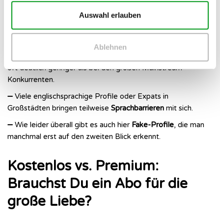
durch tausende Fragen sind ein absoluter Pluspunkt.
Auswahl erlauben
➕ Du findest hier sehr
inklusive, textlastige Profile
, die den
Fokus weg vom reinen Aussehen lenken.
Ablehnen
➖ In ländlichen Regionen ist die
Auswahl an Profilen
leider
oft deutlich geringer als bei den großen Mainstream-
Konkurrenten.
➖ Viele englischsprachige Profile oder Expats in
Großstädten bringen teilweise
Sprachbarrieren
mit sich.
➖ Wie leider überall gibt es auch hier
Fake-Profile
, die man
manchmal erst auf den zweiten Blick erkennt.
Kostenlos vs. Premium:
Brauchst Du ein Abo für die
große Liebe?