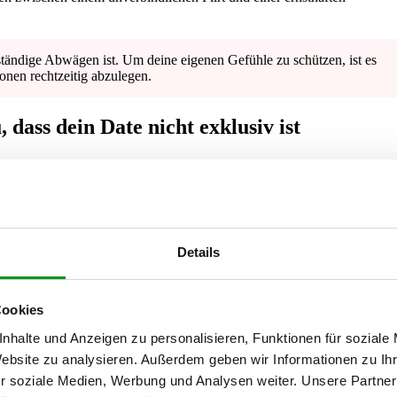
tändige Abwägen ist. Um deine eigenen Gefühle zu schützen, ist es
ionen rechtzeitig abzulegen.
dass dein Date nicht exklusiv ist
 achtest. Bevor du die rosarote Brille aufbehältst, solltest du bei de
igsten Warnsignale für dich zusammengefasst.
äßig, aber das Profil auf der entsprechenden Plattform ist nicht nur aktiv
Details
 die Apps selbst verraten dir das durch kleine technische Details.
ngezeigte Standort-Distanz bei Tinder oder Bumble regelmäßig, deutet 
Cookies
esetzt, die Berechtigung steht auf „Nur bei Nutzung der App“. Ein zwin
daktualisierungen bei dauerhaftem Standortzugriff, den
Reisemodus
od
nhalte und Anzeigen zu personalisieren, Funktionen für soziale
dein Date die App überhaupt öffnet. Auch ein immer wieder aktualisier
eu hinzugefügte Spotify-Songs in der Bio sprechen Bände. Wer wirkli
Website zu analysieren. Außerdem geben wir Informationen zu I
löscht die App direkt komplett vom Smartphone.
r soziale Medien, Werbung und Analysen weiter. Unsere Partner