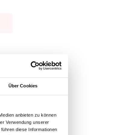
n
,
Über Cookies
das
gender
er
 Medien anbieten zu können
ter
ch
hrer Verwendung unserer
 führen diese Informationen