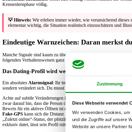
Kennenlernphase völlig.
💡 Hinweis:
Wir erleben immer wieder, wie verunsichernd dieses s
elementar wichtig, die Situation realistisch einzuschätzen und Illus
Eindeutige Warnzeichen: Daran merkst du, 
Manche Signale sind kaum zu übersehen, wenn du einmal bewusst darauf
folgenden Verhaltensweisen ganz genau hinsehen. Wir haben die häuf
Das Dating-Profil wird weiterhin fleißig gepflegt
Ein absolutes
Alarmsignal
: Ihr trefft euch bereits seit Wochen regelm
Zustimmung
sondern verändert sich. Du musst dafür nicht einmal obsessiv stalken –
Achte auf subtile Veränderungen in der App-Mechanik: Variiert die a
Diese Webseite verwendet 
zwar darauf hin, dass die Person die App wiederholt nutzt – vorausg
Beweis für ein aktives Öffnen ist das jedoch nicht. Durch Hintergrun
Wir verwenden Cookies, um I
Fake-GPS
kann sich die Distanz nämlich auch verändern, ohne dass 
„Zuletzt online“-Status, der plötzliche Tausch von
Profilbildern
oder n
und die Zugriffe auf unsere 
exklusiv datet, lässt sein Profil ruhen, nutzt den
Snooze-Modus
oder 
Website an unsere Partner fü