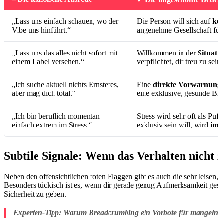
„Lass uns einfach schauen, wo der
Die Person will sich auf
k
Vibe uns hinführt.“
angenehme Gesellschaft fü
„Lass uns das alles nicht sofort mit
Willkommen in der
Situat
einem Label versehen.“
verpflichtet, dir treu zu s
„Ich suche aktuell nichts Ernsteres,
Eine
direkte Vorwarnun
aber mag dich total.“
eine exklusive, gesunde B
„Ich bin beruflich momentan
Stress wird sehr oft als P
einfach extrem im Stress.“
exklusiv sein will, wird
im
Subtile Signale: Wenn das Verhalten nicht
Neben den offensichtlichen roten Flaggen gibt es auch die sehr leisen,
Besonders tückisch ist es, wenn dir gerade genug Aufmerksamkeit ge
Sicherheit zu geben.
Experten-Tipp: Warum Breadcrumbing ein Vorbote für mangelnde