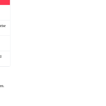
eise
d
en.