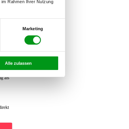
ie im Rahmen Ihrer Nutzung
en
auf
erät
Marketing
zu
Alle zulassen
etan.
g als
irekt