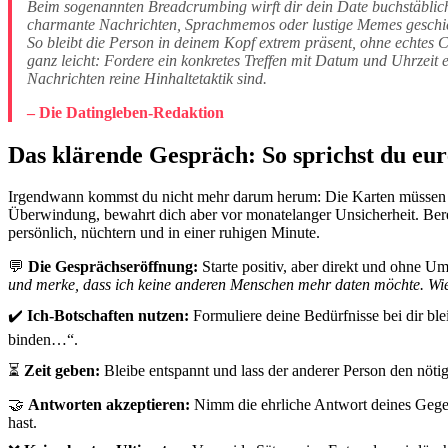
Beim sogenannten Breadcrumbing wirft dir dein Date buchstäbli
charmante Nachrichten, Sprachmemos oder lustige Memes geschick
So bleibt die Person in deinem Kopf extrem präsent, ohne echtes 
ganz leicht: Fordere ein konkretes Treffen mit Datum und Uhrzeit e
Nachrichten reine Hinhaltetaktik sind.
– Die Datingleben-Redaktion
Das klärende Gespräch: So sprichst du eu
Irgendwann kommst du nicht mehr darum herum: Die Karten müssen of
Überwindung, bewahrt dich aber vor monatelanger Unsicherheit. Bere
persönlich, nüchtern und in einer ruhigen Minute.
💬
Die Gesprächseröffnung:
Starte positiv, aber direkt und ohne Um
und merke, dass ich keine anderen Menschen mehr daten möchte. Wie 
✔️
Ich-Botschaften nutzen:
Formuliere deine Bedürfnisse bei dir ble
binden…“.
⏳
Zeit geben:
Bleibe entspannt und lass der anderer Person den nöti
🤝
Antworten akzeptieren:
Nimm die ehrliche Antwort deines Gegenüb
hast.