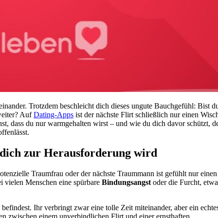
teinander. Trotzdem beschleicht dich dieses ungute Bauchgefühl: Bist d
weiter? Auf
Dating-Apps
ist der nächste Flirt schließlich nur einen Wisc
st, dass du nur warmgehalten wirst – und wie du dich davor schützt, d
ffenlässt.
 dich zur Herausforderung wird
otenzielle Traumfrau oder der nächste Traummann ist gefühlt nur einen
ei vielen Menschen eine spürbare
Bindungsangst
oder die Furcht, etwa
efindest. Ihr verbringt zwar eine tolle Zeit miteinander, aber ein echte
n zwischen einem unverbindlichen Flirt und einer ernsthaften