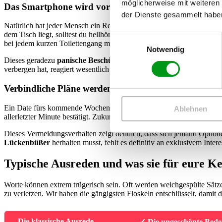
möglicherweise mit weiteren
Das Smartphone wird vor dir demonstrativ versteckt
der Dienste gesammelt habe
Natürlich hat jeder Mensch ein Recht auf Privatsphäre. Doch wenn d
dem Tisch liegt, solltest du hellhörig werden. Noch auffälliger wird 
Einwilligungsauswahl
bei jedem kurzen Toilettengang mitgenommen wird.
Notwendig
Dieses geradezu
panische Beschützen
des Handys deutet oft massiv 
verbergen hat, reagiert wesentlich entspannter auf eingehende Push-M
Verbindliche Pläne werden konsequent abgeblockt
Ein Date fürs kommende Wochenende fest einplanen? Fehlanzeige. Tr
Ablehnen
allerletzter Minute bestätigt. Zukunftsgespräche, die über die nächs
Dieses Vermeidungsverhalten zeigt deutlich, dass sich jemand Option
Lückenbüßer
herhalten musst, fehlt es definitiv an exklusivem Intere
Typische Ausreden und was sie für eure K
Worte können extrem trügerisch sein. Oft werden weichgespülte Sätz
zu verletzen. Wir haben die gängigsten Floskeln entschlüsselt, damit 
– Die klassische Ausrede
✓ Die ungeschönte Bed