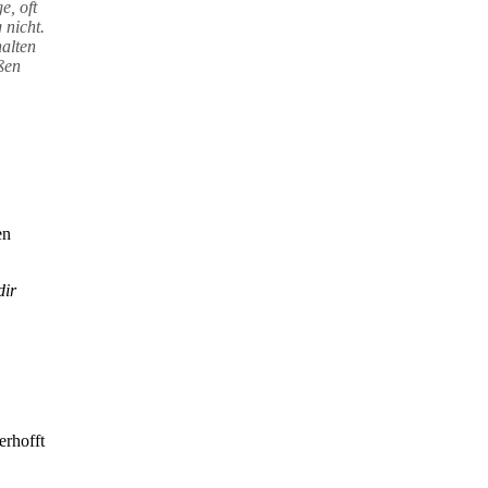
, oft
 nicht.
halten
üßen
en
dir
erhofft