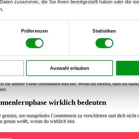
 Daten zusammen, die Sie ihnen bereitgestellt haben oder die s
n.
as Handy bei euren Treffen plötzlich immer mit dem
Display nach unt
es, wenn Benachrichtigungen konsequent lautlos gestellt sind oder das G
Präferenzen
Statistiken
darauf hin, dass Nachrichten von anderen Dates eintreffen. Wer nichts 
itteilungen.
effen finden meistens nur
äußerst spontan
statt oder werden erst in
Auswahl erlauben
ten zwei Tage hinausgehen, werden elegant umschifft oder mit Witzen abg
en für andere Pläne offenhalten möchte. Wenn du merkst, dass du ständi
sse.
ennenlernphase wirklich bedeuten
e genutzt, um mangelndes Commitment zu verschleiern und dich nicht d
du genau weißt, woran du wirklich bist.
eutung