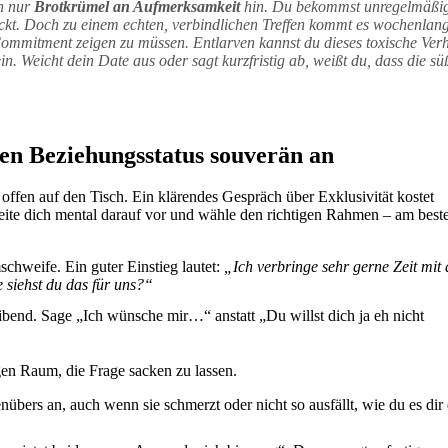
ch nur
Brotkrümel an Aufmerksamkeit
hin. Du bekommst unregelmäßige
t. Doch zu einem echten, verbindlichen Treffen kommt es wochenlang
Commitment zeigen zu müssen. Entlarven kannst du dieses toxische Ver
in. Weicht dein Date aus oder sagt kurzfristig ab, weißt du, dass die s
ren Beziehungsstatus souverän an
fen auf den Tisch. Ein klärendes Gespräch über Exklusivität kostet
ite dich mental darauf vor und wähle den richtigen Rahmen – am best
schweife. Ein guter Einstieg lautet:
„Ich verbringe sehr gerne Zeit mit 
siehst du das für uns?“
ibend. Sage „Ich wünsche mir…“ anstatt „Du willst dich ja eh nicht
gen Raum, die Frage sacken zu lassen.
ers an, auch wenn sie schmerzt oder nicht so ausfällt, wie du es dir 