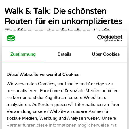
Walk & Talk: Die schönsten
Routen für ein unkompliziertes
Treffen an der frischen Luft
Gemeinsam spazieren zu gehen, nimmt
unglaublich viel
Zustimmung
Details
Über Cookies
Druck
aus einem
ersten Treffen
. Ihr müsst euch nicht
pausenlos in die Augen starren, was unangenehme
Gesprächspausen sofort entschärft. München ist eine sehr
Diese Webseite verwendet Cookies
grüne Stadt und bietet traumhafte Kulissen für ein
Walk &
Wir verwenden Cookies, um Inhalte und Anzeigen zu
Talk-Date
.
personalisieren, Funktionen für soziale Medien anbieten
zu können und die Zugriffe auf unsere Website zu
✔️
Der ruhige Nordteil des Englischen Gartens:
Abseits der
analysieren. Außerdem geben wir Informationen zu Ihrer
Touristenströme am Eisbach bietet der nördliche Teil
Verwendung unserer Website an unsere Partner für
perfekte Wege für ungestörte Gespräche.
soziale Medien, Werbung und Analysen weiter. Unsere
✔️
Isarauen vom Flaucher südwärts:
Ein Spaziergang direkt
Partner führen diese Informationen möglicherweise mit