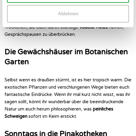
schnell ins Wasser. Ein klassischer Kinobesuch ist fürs erste
Kennenlernen aber eine
schlechte Idee
, da ihr dort kaum
Ablehnen
reden könnt. Zum Glück bietet die Stadt tolle Alternativen im
Trockenen, die euch durch ständige
visuelle Reize
helfen,
Gesprächspausen zu überbrücken.
Die Gewächshäuser im Botanischen
Garten
Selbst wenn es draußen stürmt, ist es hier tropisch warm. Die
exotischen Pflanzen und verschlungenen Wege bieten euch
fantastische Eindrücke. Wenn ihr mal kurz nicht wisst, was ihr
sagen sollt, könnt ihr wunderbar über die beeindruckende
Natur um euch herum philosophieren, was
peinliches
Schweigen
sofort im Keim erstickt.
Sonntags in die Pinakotheken