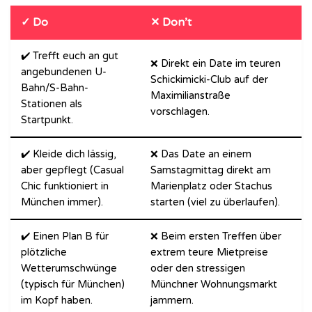
✓ Do
✕ Don’t
✔️ Trefft euch an gut
❌ Direkt ein Date im teuren
angebundenen U-
Schickimicki-Club auf der
Bahn/S-Bahn-
Maximilianstraße
Stationen als
vorschlagen.
Startpunkt.
✔️ Kleide dich lässig,
❌ Das Date an einem
aber gepflegt (Casual
Samstagmittag direkt am
Chic funktioniert in
Marienplatz oder Stachus
München immer).
starten (viel zu überlaufen).
✔️ Einen Plan B für
❌ Beim ersten Treffen über
plötzliche
extrem teure Mietpreise
Wetterumschwünge
oder den stressigen
(typisch für München)
Münchner Wohnungsmarkt
im Kopf haben.
jammern.