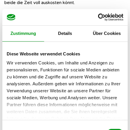
beide die Zeit voll auskosten könnt.
👟
Wahl des richtigen Schuhwerks:
Tragt beide bequeme
Schuhe. Nichts ruiniert die gute Stimmung schneller als
schmerzende Blasen auf unebenen Parkwegen oder am
Zustimmung
Details
Über Cookies
feuchten Flussufer.
🧥
Das Zwiebelprinzip bei der Kleidung:
Das Wetter im
Diese Webseite verwendet Cookies
Ruhrgebiet kann launisch sein. Zieh dich in mehreren dünnen
Wir verwenden Cookies, um Inhalte und Anzeigen zu
Schichten an, damit du bei plötzlichem Sonnenschein oder
personalisieren, Funktionen für soziale Medien anbieten
einem kühlen Windstoß flexibel bleibst.
zu können und die Zugriffe auf unsere Website zu
☔
Einen „Plan B“ im Kopf haben:
Falls es unerwartet anfängt
analysieren. Außerdem geben wir Informationen zu Ihrer
zu schütten, solltest du wissen, wo das nächste überdachte
Verwendung unserer Website an unsere Partner für
Café oder eine kleine Bar ist. So könnt ihr das Date nahtlos
soziale Medien, Werbung und Analysen weiter. Unsere
und trocken fortsetzen.
Partner führen diese Informationen möglicherweise mit
weiteren Daten zusammen, die Sie ihnen bereitgestellt
📍
Einen konkreten Treffpunkt vereinbaren:
Verabredet euch
haben oder die sie im Rahmen Ihrer Nutzung der Dienste
an einem markanten, leicht zu findenden Ort. Die Blumenuhr
gesammelt haben.
im MüGa-Park oder direkt am Haupteingang des
Einwilligungsauswahl