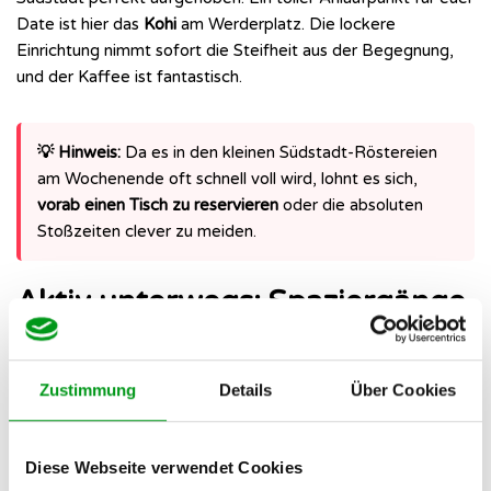
Date ist hier das
Kohi
am Werderplatz. Die lockere
Einrichtung nimmt sofort die Steifheit aus der Begegnung,
und der Kaffee ist fantastisch.
💡 Hinweis:
Da es in den kleinen Südstadt-Röstereien
am Wochenende oft schnell voll wird, lohnt es sich,
vorab einen Tisch zu reservieren
oder die absoluten
Stoßzeiten clever zu meiden.
Aktiv unterwegs: Spaziergänge
und Natur-Dates an der
frischen Luft
Zustimmung
Details
Über Cookies
Nur am Tisch zu sitzen, ist dir zu statisch? Dann verlegt euer
Diese Webseite verwendet Cookies
Kennenlernen einfach nach draußen. Karlsruhe ist eine der