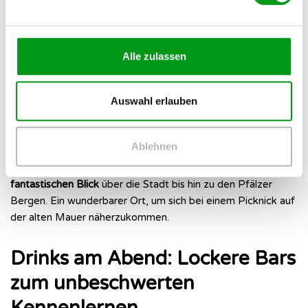
Für den perfekten Ausblick:
Gemeinsam auf den Turmberg
Alle zulassen
Wenn du dein Date mit einer tollen Aussicht überraschen
willst, fahrt in den Stadtteil Durlach und macht euch auf den
Auswahl erlauben
Weg hinauf zum
Turmberg
. Aktuell bleibt euch dafür nur der
sportliche Weg über die Treppen, da die nostalgische
Turmbergbahn
Ende Dezember 2024 außer Betrieb
Ablehnen
genommen wurde und derzeit modernisiert sowie neu
gebaut wird. Oben angekommen, habt ihr einen
fantastischen Blick
über die Stadt bis hin zu den Pfälzer
Bergen. Ein wunderbarer Ort, um sich bei einem Picknick auf
der alten Mauer näherzukommen.
Drinks am Abend: Lockere Bars
zum unbeschwerten