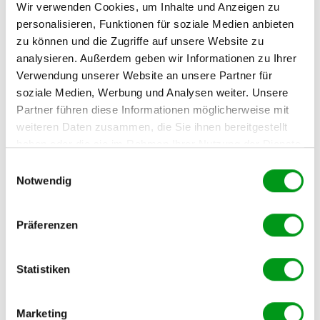
grünsten Städte Deutschlands. Bewegung baut
Wir verwenden Cookies, um Inhalte und Anzeigen zu
überschüssige Stresshormone
ab und sorgt ganz nebenbei
personalisieren, Funktionen für soziale Medien anbieten
dafür, dass kurze
Gesprächspausen
nicht unangenehm
zu können und die Zugriffe auf unsere Website zu
wirken, weil es unterwegs immer etwas zu beobachten gibt.
analysieren. Außerdem geben wir Informationen zu Ihrer
Verwendung unserer Website an unsere Partner für
soziale Medien, Werbung und Analysen weiter. Unsere
Der Klassiker: Schlossgarten und
Partner führen diese Informationen möglicherweise mit
Fasanerie
weiteren Daten zusammen, die Sie ihnen bereitgestellt
haben oder die sie im Rahmen Ihrer Nutzung der Dienste
gesammelt haben.
Der
Karlsruher Schlossgarten
ist der absolute Dauerbrenner
Einwilligungsauswahl
Notwendig
für das erste Treffen. Die breiten, langen Alleen bieten
genug Platz für ungestörte Gespräche. Wenn ihr nach einer
Weile noch mehr Ruhe sucht, spaziert ihr einfach weiter in
Präferenzen
den angrenzenden
Hardtwald
oder in Richtung Fasanerie. Ein
kleiner Tipp: Besorgt euch vorher einen
Coffee to go
in der
Innenstadt. Das wärmt die Hände und gibt euch direkt eine
Statistiken
entspannte gemeinsame Handlung.
Marketing