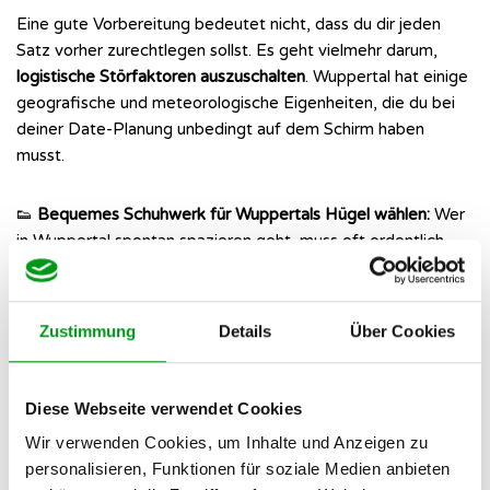
Eine gute Vorbereitung bedeutet nicht, dass du dir jeden
Satz vorher zurechtlegen sollst. Es geht vielmehr darum,
logistische Störfaktoren auszuschalten
. Wuppertal hat einige
geografische und meteorologische Eigenheiten, die du bei
deiner Date-Planung unbedingt auf dem Schirm haben
musst.
👟
Bequemes Schuhwerk für Wuppertals Hügel wählen:
Wer
in Wuppertal spontan spazieren geht, muss oft ordentlich
Höhenmeter überwinden. Lass die unbequemen
Ausgehschuhe im Schrank und setze auf saubere, stylische
Sneaker, damit ihr entspannt durch Elberfeld oder Barmen
Zustimmung
Details
Über Cookies
schlendern könnt.
📅
Tischreservierung an Wochenenden prüfen:
Die
Diese Webseite verwendet Cookies
beliebtesten Cafés im Luisenviertel oder auf der Hardt sind
samstags und sonntags oft gnadenlos überfüllt. Ruf ein paar
Wir verwenden Cookies, um Inhalte und Anzeigen zu
Tage vorher an und sichere euch einen Tisch, um peinliches
personalisieren, Funktionen für soziale Medien anbieten