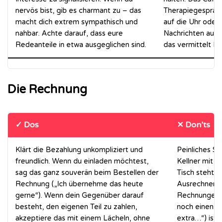
nervös bist, gib es charmant zu – das
Therapiegespräch
macht dich extrem sympathisch und
auf die Uhr oder
nahbar. Achte darauf, dass eure
Nachrichten auf 
Redeanteile in etwa ausgeglichen sind.
das vermittelt De
Die Rechnung
✓ Dos
✕ Don’ts
Klärt die Bezahlung unkompliziert und
Peinliches S
freundlich. Wenn du einladen möchtest,
Kellner mit 
sag das ganz souverän beim Bestellen der
Tisch steht. 
Rechnung („Ich übernehme das heute
Ausrechnen 
gerne“). Wenn dein Gegenüber darauf
Rechnungen (
besteht, den eigenen Teil zu zahlen,
noch einen S
akzeptiere das mit einem Lächeln, ohne
extra…“) ist 