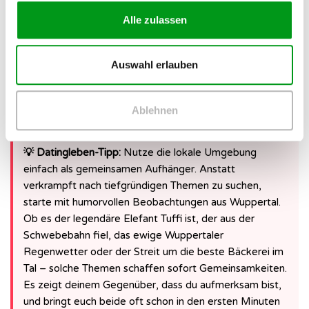
Alle zulassen
Die ersten zehn Minuten eines Dates sind meistens die
schwersten. Die typischen Fragen nach dem Beruf oder den
Hobbys wirken oft wie ein abgekartetes Interview. Nutze
Auswahl erlauben
stattdessen deine direkte Umgebung, um
locker ins
Gespräch zu starten
. Wuppertal liefert dir dafür eine Menge
skurriler und charmanter Steilvorlagen.
Ablehnen
💡 Datingleben-Tipp:
Nutze die lokale Umgebung
einfach als gemeinsamen Aufhänger. Anstatt
verkrampft nach tiefgründigen Themen zu suchen,
starte mit humorvollen Beobachtungen aus Wuppertal.
Ob es der legendäre Elefant Tuffi ist, der aus der
Schwebebahn fiel, das ewige Wuppertaler
Regenwetter oder der Streit um die beste Bäckerei im
Tal – solche Themen schaffen sofort Gemeinsamkeiten.
Es zeigt deinem Gegenüber, dass du aufmerksam bist,
und bringt euch beide oft schon in den ersten Minuten