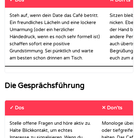
✓ Dos
✕ Don’ts
Steh auf, wenn dein Date das Café betritt.
Sitzen bleibe
Ein freundliches Lächeln und eine lockere
nicken. Ebens
Umarmung (oder ein herzlicher
der Hand beh
Händedruck, wenn es noch sehr formell ist)
andere Perso
schaffen sofort eine positive
auch übertrie
Grundstimmung. Sei pünktlich und warte
Begrüßungskü
am besten schon drinnen am Tisch.
euch zum alle
Die Gesprächsführung
✓ Dos
✕ Don’ts
Stelle offene Fragen und höre aktiv zu.
Monologe über d
Halte Blickkontakt, um echtes
oder tiefgreifend
Interesse zu signalisieren. Wenn du
halten. Das Café-