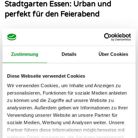
Stadtgarten Essen: Urban und
perfekt für den Feierabend
Wenn ihr euch spontan nach der Arbeit trefft, ist der
Stadtgarten Essen
direkt hinter der Philharmonie eine
clevere Wahl. Er ist super zentral gelegen und vom
Zustimmung
Details
Über Cookies
Hauptbahnhof aus schnell zu Fuß zu erreichen.
Holt euch am besten vorab einen Kaffee to go am
Diese Webseite verwendet Cookies
Rüttenscheider Stern – wir können hierfür zum Beispiel die
Wir verwenden Cookies, um Inhalte und Anzeigen zu
Kaffeerösterei RöstArt
oder das
Kaffeesaurus
wärmstens
personalisieren, Funktionen für soziale Medien anbieten
empfehlen. So habt ihr beim Spazieren direkt etwas in der
zu können und die Zugriffe auf unsere Website zu
Hand und könnt die urbane, aber dennoch grüne Stimmung
analysieren. Außerdem geben wir Informationen zu Ihrer
mitten in der Stadt genießen.
Verwendung unserer Website an unsere Partner für
soziale Medien, Werbung und Analysen weiter. Unsere
Was du für ein gelungenes
Partner führen diese Informationen möglicherweise mit
Outdoor-Date einpacken
weiteren Daten zusammen, die Sie ihnen bereitgestellt