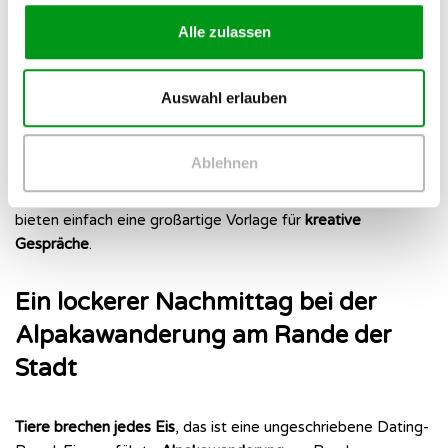
Moderne Kunst und Kultur im
Alle zulassen
Lehmbruck Museum entdecken
Auswahl erlauben
Das
Lehmbruck Museum
ist ein echtes Highlight für
Kunstinteressierte – und für alle, die es werden wollen. Die
abstrakten Skulpturen laden dazu ein, gemeinsam zu rätseln,
Ablehnen
was sich der Künstler dabei gedacht hat. Du musst kein
Kunstexperte sein, um hier Spaß zu haben, denn die Werke
bieten einfach eine großartige Vorlage für
kreative
Gespräche
.
Ein lockerer Nachmittag bei der
Alpakawanderung am Rande der
Stadt
Tiere brechen jedes Eis
, das ist eine ungeschriebene Dating-