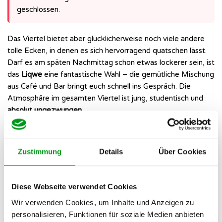
geschlossen.
Das Viertel bietet aber glücklicherweise noch viele andere
tolle Ecken, in denen es sich hervorragend quatschen lässt.
Darf es am späten Nachmittag schon etwas lockerer sein, ist
das
Liqwe
eine fantastische Wahl – die gemütliche Mischung
aus Café und Bar bringt euch schnell ins Gespräch. Die
Atmosphäre im gesamten Viertel ist jung, studentisch und
absolut ungezwungen
.
Maritimer Vibe und Restaurants am
Zustimmung
Details
Über Cookies
Innenhafen
Darf es etwas schicker sein? Der
Duisburger Innenhafen
Diese Webseite verwendet Cookies
verbindet Wasser mit moderner Architektur und einer breiten
Wir verwenden Cookies, um Inhalte und Anzeigen zu
Gastronomie-Szene. Ob auf einen schnellen Cappuccino am
personalisieren, Funktionen für soziale Medien anbieten
Nachmittag oder einen Cocktail am frühen Abend – der