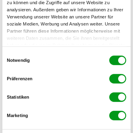
zu können und die Zugriffe auf unsere Website zu
Blick aufs Wasser sorgt direkt für eine
entspannte Stimmung
.
analysieren. Außerdem geben wir Informationen zu Ihrer
Bedenke aber, dass die Preise hier oft etwas höher
Verwendung unserer Website an unsere Partner für
ausfallen.
soziale Medien, Werbung und Analysen weiter. Unsere
Partner führen diese Informationen möglicherweise mit
Aktiv und kreativ: Gemeinsame
weiteren Daten zusammen, die Sie ihnen bereitgestellt
haben oder die sie im Rahmen Ihrer Nutzung der Dienste
Erlebnisse brechen das Eis
gesammelt haben.
Einwilligungsauswahl
Notwendig
Wer beim ersten Date ungern nur gegenübersitzt, profitiert
massiv von Aktiv-Dates.
Präferenzen
Ein gemeinsames Erlebnis schweißt
Statistiken
zusammen und sorgt dafür, dass ihr direkt
positive Emotionen miteinander teilt.
Marketing
– Die Datingleben-Redaktion