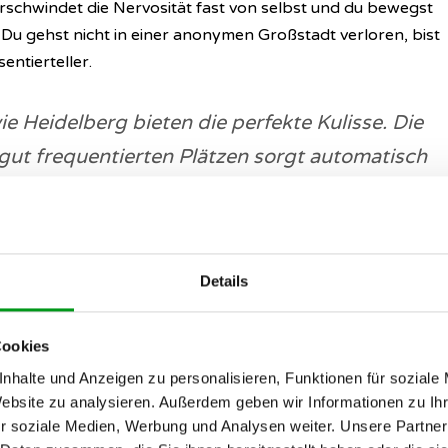
schwindet die Nervosität fast von selbst und du bewegst
. Du gehst nicht in einer anonymen Großstadt verloren, bist
entierteller.
 Heidelberg bieten die perfekte Kulisse. Die
gut frequentierten Plätzen sorgt automatisch
 seid nie völlig isoliert, profitiert aber
romantischen Atmosphäre.
Details
: Top-Spots in der
Cookies
 und Weststadt
nhalte und Anzeigen zu personalisieren, Funktionen für soziale
Website zu analysieren. Außerdem geben wir Informationen zu I
absoluter Klassiker für das erste Treffen. Ein Treffen auf
r soziale Medien, Werbung und Analysen weiter. Unsere Partner