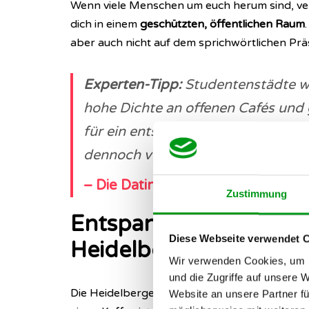
Wenn viele Menschen um euch herum sind, ver
dich in einem
geschützten, öffentlichen Raum
aber auch nicht auf dem sprichwörtlichen Präs
Experten-Tipp:
Studentenstädte wie
hohe Dichte an offenen Cafés und 
für ein entspanntes Grundgefühl. Ihr
dennoch von einer lockeren und 
– Die Datingleben-Redaktion
Zustimmung
Entspannte Café-Dates
Diese Webseite verwendet 
Heidelberger Altstadt
Wir verwenden Cookies, um I
und die Zugriffe auf unsere 
Die Heidelberger Innen- und Weststadt ist ein 
Website an unsere Partner fü