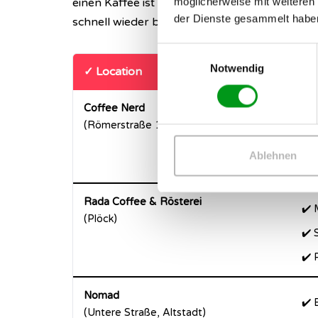
möglicherweise mit weiteren
einen Kaffee ist
unverfänglich
, kostet nicht vi
der Dienste gesammelt habe
schnell wieder beenden. Wir haben drei konk
Einwilligungsauswahl
Notwendig
✓ Location
+ W
Coffee Nerd
✔️ 
(Römerstraße 11, 69115 Heidelberg)
✔️ 
Ablehnen
✔️
Rada Coffee & Rösterei
✔️ 
(Plöck)
✔️ 
✔️ 
Nomad
✔️ 
(Untere Straße, Altstadt)