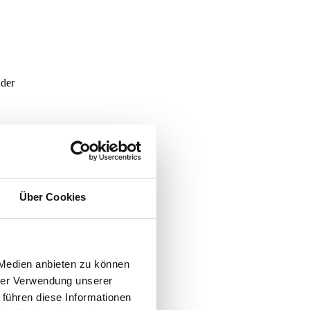
nder
ber in
r
g
Über Cookies
. Von
 Medien anbieten zu können
er
hrer Verwendung unserer
 führen diese Informationen