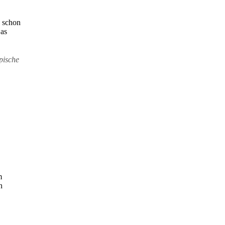
h schon
Das
pische
m
n