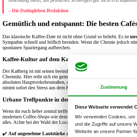
Ablenkung bietet, um peinliches Schweigen gar nicht erst aufkomm
– Die Datingleben-Redaktion
Gemütlich und entspannt: Die besten Caf
Das klassische Kaffee-Date ist nicht ohne Grund so beliebt. Es ist
unv
Sympathie schnell und höflich beenden. Wenn die Chemie jedoch stimm
spontanen Spaziergang aufbrechen.
Kaffee-Kultur auf dem Kaßberg genießen
Der Kaßberg ist mit seinen beeindruckenden
Gründerzeitfassaden
ni
Chemnitz. Hier reiht sich ein gemütliches Lokal an das nächste. Wäh
absoluten Hauptverkehrsstraßen, damit ihr euch in Ruhe unterhalten 
Zustimmung
nimmt sofort den Stress aus dem Kennenlernen.
Urbane Treffpunkte in der Chemnitzer Innenstadt
Diese Webseite verwendet 
Wenn ihr euch lieber zentral treffen wollt, bietet die Innenstadt ru
Wir verwenden Cookies, um I
modernen Coffee-Shops wie dem
Bohnenmeister
im Wirkbau-Areal b
alles. Achte bei der Wahl der Location in der lebhaften City jedoch au
und die Zugriffe auf unsere 
Website an unsere Partner fü
✔️
Auf angenehme Lautstärke achten
(keine laute Hintergrundmus