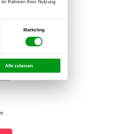
ie im Rahmen Ihrer Nutzung
Marketing
det
Alle zulassen
iert.
risch
in