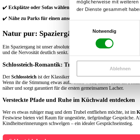
möglicherweise mit weiteren
✔️
Eckplätze oder Sofas wählen
(fördert eine intimere Gesprächsat
der Dienste gesammelt habe
✔️
Nähe zu Parks für einen anschließenden Spaziergang prüfen
Einwilligungsauswahl
Notwendig
Natur pur: Spaziergänge und Outdoor-Date
Ein Spaziergang ist unser absoluter
Geheimtipp für ein erstes Treff
und die Nervosität deutlich senkt. Chemnitz hat glücklicherweise viel
Schlossteich-Romantik: Tretbootfahren und flanieren
Ablehnen
Der
Schlossteich
ist der Klassiker unter den Chemnitzer Flirt-Locati
Wenn ihr die Stimmung etwas auflockern wollt, mietet euch im Somm
näher und sorgt garantiert für die ersten gemeinsamen Lacher.
Versteckte Pfade und Ruhe im Küchwald entdecken
Wer es etwas ruhiger mag und dem Trubel entfliehen möchte, ist im
K
Festwiese bieten viel Raum für ungestörte, tiefgründige Gespräche. A
Kindheitserinnerungen schwelgen – ein idealer Gesprächseinstieg.