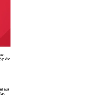
nen.
Typ die
ng aus
das