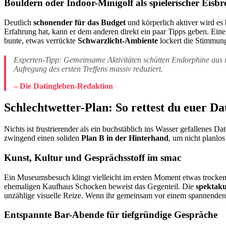
Bouldern oder Indoor-Minigolf als spielerischer Eisbr
Deutlich
schonender für das Budget
und körperlich aktiver wird es
Erfahrung hat, kann er dem anderen direkt ein paar Tipps geben. Eine 
bunte, etwas verrückte
Schwarzlicht-Ambiente
lockert die Stimmung
Experten-Tipp: Gemeinsame Aktivitäten schütten Endorphine aus un
Aufregung des ersten Treffens massiv reduziert.
– Die Datingleben-Redaktion
Schlechtwetter-Plan: So rettest du euer D
Nichts ist frustrierender als ein buchstäblich ins Wasser gefallenes Da
zwingend einen soliden
Plan B in der Hinterhand
, um nicht planlo
Kunst, Kultur und Gesprächsstoff im smac
Ein Museumsbesuch klingt vielleicht im ersten Moment etwas trocke
ehemaligen Kaufhaus Schocken beweist das Gegenteil. Die
spektaku
unzählige visuelle Reize. Wenn ihr gemeinsam vor einem spannenden 
Entspannte Bar-Abende für tiefgründige Gespräche