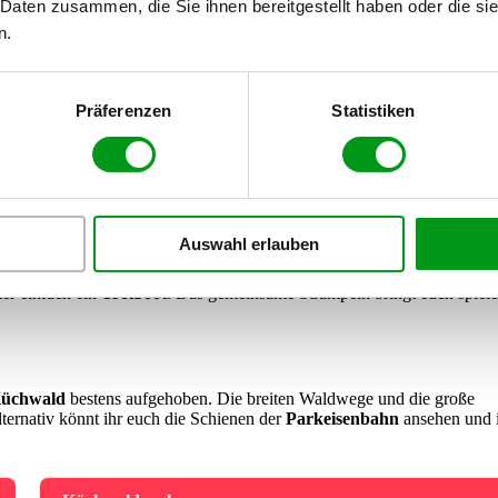
 Daten zusammen, die Sie ihnen bereitgestellt haben oder die s
mosphäre)
n.
Präferenzen
Statistiken
s in der Stadt
en
. Ihr geht nebeneinander her, was den frontalen Augenkontakt vermei
e grüne Oasen direkt im Stadtgebiet zu bieten.
Auswahl erlauben
ons. Ein entspannter Rundgang am Wasser entlang ist herrlich unkompliz
er einfach ein
Tretboot
. Das gemeinsame Strampeln bringt euch spiele
üchwald
bestens aufgehoben. Die breiten Waldwege und die große
lternativ könnt ihr euch die Schienen der
Parkeisenbahn
ansehen und 