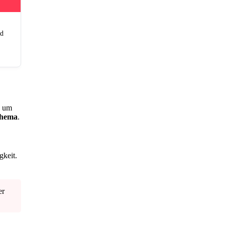
nd
, um
thema
.
gkeit.
er