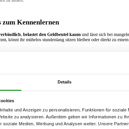
en zu lassen.
és zum Kennenlernen
erbindlich
,
belastet den Geldbeutel kaum
und lässt sich bei mangel
t, könnt ihr mühelos stundenlang sitzen bleiben oder direkt zu einem
cht nur ein echter Hingucker, sondern auch das Mekka für Café-Liebha
le am besten ein Café wie das
Dreamers
oder
Emmas Onkel
abseits de
könnt. Die
entspannte Nachbarschafts-Atmosphäre
auf dem Kaßber
Details
Cookies
nd um den Neumarkt und die Innere Klosterstraße hervorragende Optionen
nhalte und Anzeigen zu personalisieren, Funktionen für soziale
is hin zu verschiedenen hippen Concept-Stores der Stadt findest du hi
f ein paar wichtige Details:
Website zu analysieren. Außerdem geben wir Informationen zu I
r soziale Medien, Werbung und Analysen weiter. Unsere Partner
ik, die euch zum Schreien zwingt)