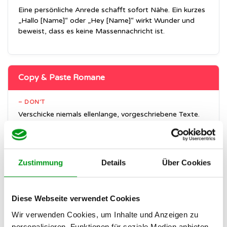
Eine persönliche Anrede schafft sofort Nähe. Ein kurzes
„Hallo [Name]“ oder „Hey [Name]“ wirkt Wunder und
beweist, dass es keine Massennachricht ist.
Copy & Paste Romane
– DON’T
Verschicke niemals ellenlange, vorgeschriebene Texte.
Niemand möchte beim ersten Kontakt direkt deine
gesamte Lebensgeschichte oder auswendig gelernte
Gedichte lesen.
Zustimmung
Details
Über Cookies
Auf Gemeinsamkeiten fokussieren
Diese Webseite verwendet Cookies
Wir verwenden Cookies, um Inhalte und Anzeigen zu
+ DO
personalisieren, Funktionen für soziale Medien anbieten