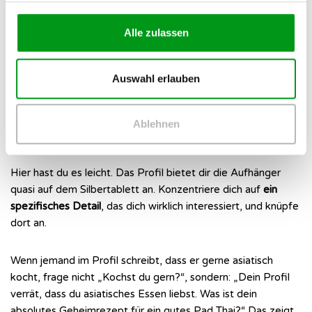
Lass uns einen Blick auf praxisnahe Beispiele werfen, wie du
Alle zulassen
die eben genannten Strategien in konkrete Nachrichten
verwandelst. Passe diese Vorlagen immer an deinen eigenen
Sprachgebrauch an.
Auswahl erlauben
Strategien für Profile mit vielen
Ablehnen
Details und Texten
Hier hast du es leicht. Das Profil bietet dir die Aufhänger
quasi auf dem Silbertablett an. Konzentriere dich auf
ein
spezifisches Detail
, das dich wirklich interessiert, und knüpfe
dort an.
Wenn jemand im Profil schreibt, dass er gerne asiatisch
kocht, frage nicht „Kochst du gern?“, sondern: „Dein Profil
verrät, dass du asiatisches Essen liebst. Was ist dein
absolutes Geheimrezept für ein gutes Pad Thai?“ Das zeigt