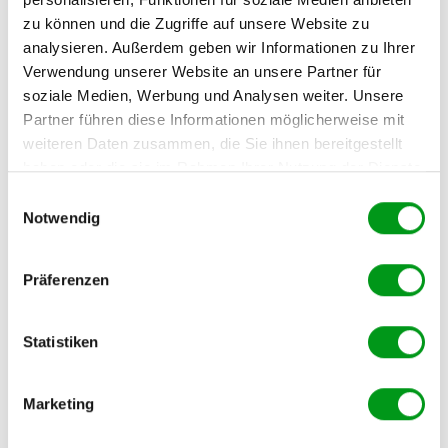
Wenn ihr beide gerne kocht oder den gleichen
zu können und die Zugriffe auf unsere Website zu
Musikgeschmack habt, erwähne das sofort.
Gemeinsamkeiten schaffen sofort eine vertraute Basis.
analysieren. Außerdem geben wir Informationen zu Ihrer
Verwendung unserer Website an unsere Partner für
soziale Medien, Werbung und Analysen weiter. Unsere
Partner führen diese Informationen möglicherweise mit
Zu sexuell oder forsch werden
weiteren Daten zusammen, die Sie ihnen bereitgestellt
haben oder die sie im Rahmen Ihrer Nutzung der Dienste
– DON’T
gesammelt haben.
Einwilligungsauswahl
Selbst wenn die Anziehung da ist: Anzügliche
Notwendig
Bemerkungen in der ersten Nachricht sind ab 30 fast
immer ein Garant dafür, sofort blockiert zu werden.
Präferenzen
Konkrete Vorlagen und Text-
Statistiken
Beispiele für deine
Marketing
Kontaktaufnahme