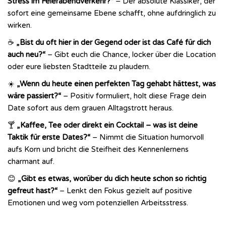
Stress im Feierabendverkehr?“
– Der absolute Klassiker, der
sofort eine gemeinsame Ebene schafft, ohne aufdringlich zu
wirken.
☕
„Bist du oft hier in der Gegend oder ist das Café für dich
auch neu?“
– Gibt euch die Chance, locker über die Location
oder eure liebsten Stadtteile zu plaudern.
☀️
„Wenn du heute einen perfekten Tag gehabt hättest, was
wäre passiert?“
– Positiv formuliert, holt diese Frage dein
Date sofort aus dem grauen Alltagstrott heraus.
🍸
„Kaffee, Tee oder direkt ein Cocktail – was ist deine
Taktik für erste Dates?“
– Nimmt die Situation humorvoll
aufs Korn und bricht die Steifheit des Kennenlernens
charmant auf.
😊
„Gibt es etwas, worüber du dich heute schon so richtig
gefreut hast?“
– Lenkt den Fokus gezielt auf positive
Emotionen und weg vom potenziellen Arbeitsstress.