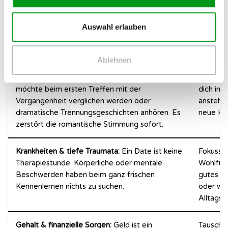
Themen ziehen die Energie förmlich aus dem Raum und
sorgen für eine
extrem beklemmende Stimmung
.
Auswahl erlauben
✕ Absolute No-Gos
✓ Besse
Ablehnen
Ex-Partner & verflossene Lieben:
Niemand
Sprich ü
möchte beim ersten Treffen mit der
dich in 
Vergangenheit verglichen werden oder
anstehe
dramatische Trennungsgeschichten anhören. Es
neue Ho
zerstört die romantische Stimmung sofort.
Krankheiten & tiefe Traumata:
Ein Date ist keine
Fokussie
Therapiestunde. Körperliche oder mentale
Wohlfühl
Beschwerden haben beim ganz frischen
gutes Es
Kennenlernen nichts zu suchen.
oder wit
Alltags
Gehalt & finanzielle Sorgen:
Geld ist ein
Tauscht 