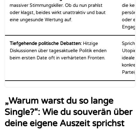
massiver Stimmungskiller. Ob du nun prahlst
die kein
oder klagst, beides wirkt unattraktiv und baut
persönl
eine ungesunde Wertung auf.
oder eh
Engage
Tiefgehende politische Debatten:
Hitzige
Sprich ü
Diskussionen über tagesaktuelle Politik enden
Utopien 
beim ersten Date oft in verhärteten Fronten.
ideale W
konkrete
Parteipr
„Warum warst du so lange
Single?“: Wie du souverän über
deine eigene Auszeit sprichst