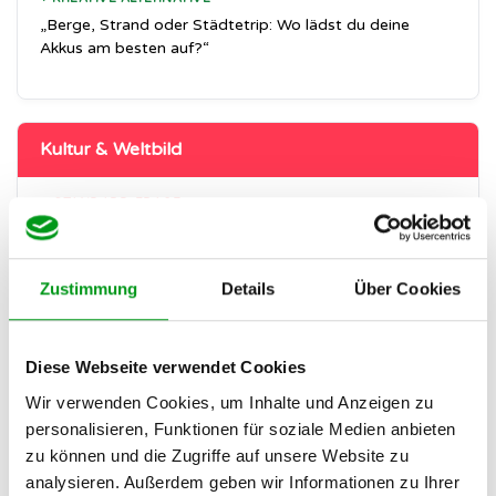
„Berge, Strand oder Städtetrip: Wo lädst du deine
Akkus am besten auf?“
Kultur & Weltbild
– STANDARD-FRAGE
„Liest du gerne?“
+ KREATIVE ALTERNATIVE
Zustimmung
Details
Über Cookies
„Welches Buch oder welcher Film hat deine Sicht auf die
Welt nachhaltig verändert?“
Diese Webseite verwendet Cookies
Wir verwenden Cookies, um Inhalte und Anzeigen zu
Ziele & Träume
personalisieren, Funktionen für soziale Medien anbieten
zu können und die Zugriffe auf unsere Website zu
– STANDARD-FRAGE
analysieren. Außerdem geben wir Informationen zu Ihrer