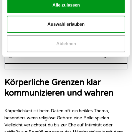
✓ So formulierst du es besser (Sicher
✕ So solltes
Alle zulassen
& Offen)
(Verhör-Stil)
Auswahl erlauben
„Welche Rolle spielt Religion in deinem
„Betest du auc
Alltag?“
Ablehnen
„Wie stellst du dir ein Leben mit
„Wirst du mei
gemeinsamen Werten vor?“
genau befolg
Körperliche Grenzen klar
kommunizieren und wahren
Körperlichkeit ist beim Daten oft ein heikles Thema,
besonders wenn religiöse Gebote eine Rolle spielen.
Vielleicht verzichtest du bis zur Ehe auf Intimität oder