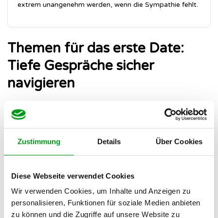
extrem unangenehm werden, wenn die Sympathie fehlt.
Themen für das erste Date:
Tiefe Gespräche sicher
navigieren
Wenn ihr gemeinsame religiöse Werte sucht, wird das
Gespräch unweigerlich tiefgründig. Das ist gut, erfordert
aber Fingerspitzengefühl. Du möchtest herausfinden, ob ihr
Zustimmung
Details
Über Cookies
spirituell auf einer Wellenlänge seid, ohne dass das Date in
ein strenges Kreuzverhör ausartet.
Diese Webseite verwendet Cookies
Die richtigen Fragen zum Glauben
Wir verwenden Cookies, um Inhalte und Anzeigen zu
stellen
personalisieren, Funktionen für soziale Medien anbieten
zu können und die Zugriffe auf unsere Website zu