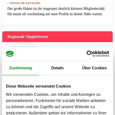
– WENIGER AUSWAHL
Der große Haken ist die insgesamt deutlich kleinere Mitgliederzahl.
Du musst oft wochenlang auf neue Profile in deiner Nähe warten.
Regionale Singlebörsen
+ LOKALER FOKUS
Diese Anbieter legen den Fokus rein auf lokales Kennenlernen,
perfekt für extrem kurze Distanzen.
– QUALITÄTS-PROBLEME
Zustimmung
Details
Über Cookies
Oft kämpfen diese Seiten mit veralteter Technik, sehr teuren
Premium-Abos und vielen inaktiven Profilen oder gar Fakes.
Diese Webseite verwendet Cookies
Wir verwenden Cookies, um Inhalte und Anzeigen zu
Die besten Strategien für Mainstream-
personalisieren, Funktionen für soziale Medien anbieten
Apps abseits der Großstadt
zu können und die Zugriffe auf unsere Website zu
analysieren. Außerdem geben wir Informationen zu Ihrer