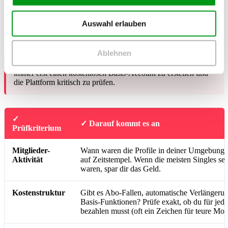
Regionale
Portale
klingen oft nach der perfekten Lösung für die
ländliche Partnersuche. Doch hier ist absolute Vorsicht geboten.
Viele dieser Seiten glänzen zwar mit regionalem Marketing,
Auswahl erlauben
entpuppen sich aber bei genauerem Hinsehen als teure Kostenfallen.
Schau genau hin, bevor du deine Zahlungsdaten hinterlegst.
Ablehnen
💡 Hinweis:
Wir empfehlen dir, vor dem Abschluss eines Abos
immer erst einen kostenlosen Basis-Account zu erstellen und
die Plattform kritisch zu prüfen.
✓
✓ Darauf kommt es an
Prüfkriterium
Mitglieder-
Wann waren die Profile in deiner Umgebung z
Aktivität
auf Zeitstempel. Wenn die meisten Singles sei
waren, spar dir das Geld.
Kostenstruktur
Gibt es Abo-Fallen, automatische Verlängeru
Basis-Funktionen? Prüfe exakt, ob du für jede
bezahlen musst (oft ein Zeichen für teure Mo