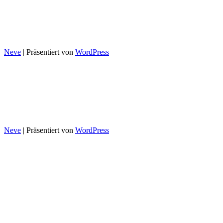
Webels ApS
Michael Drewsens Vej 13
8270 Højbjerg, Dänemark
DK40153063
Neve
| Präsentiert von
WordPress
Copyright © 2022 – 2026 Webels ApS.
Impressum
Neve
| Präsentiert von
WordPress
Übersichten
Dating-Seiten
Singlebörsen
Partnerbörsen
Partnervermittlungen
Dating-Portale
Dating-Apps
Partnersuche