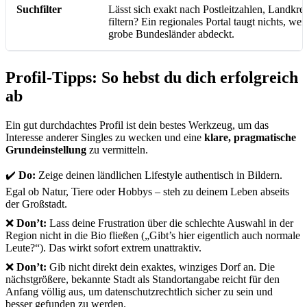
Suchfilter
Lässt sich exakt nach Postleitzahlen, Landkre
filtern? Ein regionales Portal taugt nichts, w
grobe Bundesländer abdeckt.
Profil-Tipps: So hebst du dich erfolgreich
ab
Ein gut durchdachtes Profil ist dein bestes Werkzeug, um das
Interesse anderer Singles zu wecken und eine
klare, pragmatische
Grundeinstellung
zu vermitteln.
✔️
Do:
Zeige deinen ländlichen Lifestyle authentisch in Bildern.
Egal ob Natur, Tiere oder Hobbys – steh zu deinem Leben abseits
der Großstadt.
❌
Don’t:
Lass deine Frustration über die schlechte Auswahl in der
Region nicht in die Bio fließen („Gibt’s hier eigentlich auch normale
Leute?“). Das wirkt sofort extrem unattraktiv.
❌
Don’t:
Gib nicht direkt dein exaktes, winziges Dorf an. Die
nächstgrößere, bekannte Stadt als Standortangabe reicht für den
Anfang völlig aus, um datenschutzrechtlich sicher zu sein und
besser gefunden zu werden.