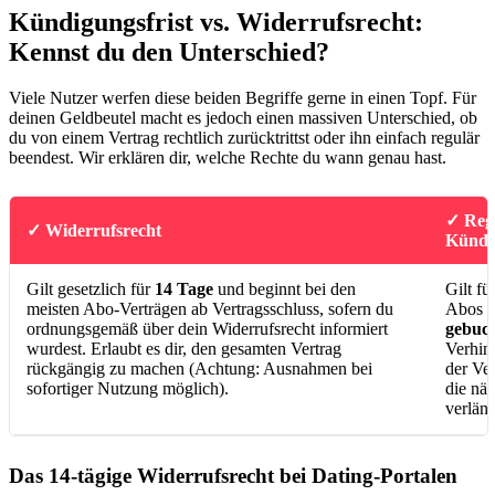
Kündigungsfrist vs. Widerrufsrecht:
Kennst du den Unterschied?
Viele Nutzer werfen diese beiden Begriffe gerne in einen Topf. Für
deinen Geldbeutel macht es jedoch einen massiven Unterschied, ob
du von einem Vertrag rechtlich zurücktrittst oder ihn einfach regulär
beendest. Wir erklären dir, welche Rechte du wann genau hast.
✓ Reg
✓ Widerrufsrecht
Kündig
Gilt gesetzlich für
14 Tage
und beginnt bei den
Gilt f
meisten Abo-Verträgen ab Vertragsschluss, sofern du
Abos 
ordnungsgemäß über dein Widerrufsrecht informiert
gebuch
wurdest. Erlaubt es dir, den gesamten Vertrag
Verhind
rückgängig zu machen (Achtung: Ausnahmen bei
der Ver
sofortiger Nutzung möglich).
die näc
verläng
Das 14-tägige Widerrufsrecht bei Dating-Portalen