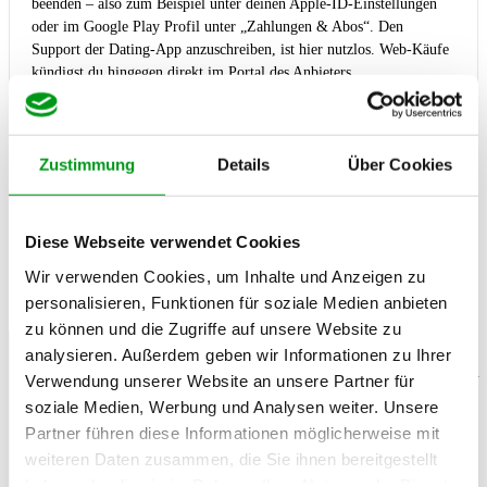
beenden – also zum Beispiel unter deinen Apple-ID-Einstellungen
oder im Google Play Profil unter „Zahlungen & Abos“. Den
Support der Dating-App anzuschreiben, ist hier nutzlos. Web-Käufe
kündigst du hingegen direkt im Portal des Anbieters.
Neues Verbraucherschutzgesetz: Was sich
Zustimmung
Details
Über Cookies
für deine Abo-Laufzeit geändert hat
Gute Nachrichten für alle, die in der Vergangenheit in fiesen Abos
Diese Webseite verwendet Cookies
festsaßen. Die rechtliche Lage hat sich durch das Gesetz für faire
Wir verwenden Cookies, um Inhalte und Anzeigen zu
Verbraucherverträge deutlich zu deinen Gunsten verbessert, auch
wenn viele Anbieter das ungern laut kommunizieren.
personalisieren, Funktionen für soziale Medien anbieten
zu können und die Zugriffe auf unsere Website zu
Unsere Experten-Erklärung:
Für alle Verbraucherverträge, die
analysieren. Außerdem geben wir Informationen zu Ihrer
seit dem 1. März 2022 in Deutschland geschlossen wurden, gilt:
Eine automatische Verlängerung um ein ganzes weiteres Jahr mit
Verwendung unserer Website an unsere Partner für
fester Laufzeit ist unzulässig. Wenn du deine reguläre
soziale Medien, Werbung und Analysen weiter. Unsere
Kündigungsfrist verpasst, verlängert sich dein Abo zwar
Partner führen diese Informationen möglicherweise mit
weiterhin auf unbestimmte Zeit, du kannst es ab diesem Zeitpunkt
aber
jederzeit mit einer Frist von einem Monat
kündigen. Du
weiteren Daten zusammen, die Sie ihnen bereitgestellt
bist also nie wieder für zwölf volle Monate gefangen.
haben oder die sie im Rahmen Ihrer Nutzung der Dienste