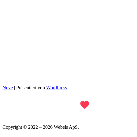
Partnersuche ab 40
Partnersuche ab 30
Christliche Dating-Seiten
Kostenlose Partnersuche
Kontakt
info@datingleben.de
Jesper Nørskov Jensen &
Casper Ellam Schou
Webels ApS
Michael Drewsens Vej 13
8270 Højbjerg, Dänemark
DK40153063
Neve
| Präsentiert von
WordPress
Copyright © 2022 – 2026 Webels ApS.