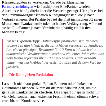
Kleingedruckten zu verstecken. Gerade bei klassischen
Partnervermittlungen
wie Parship oder ElitePartner werden
Abschlüsse häufig direkt über die Webseite getätigt. Hier gibt es bei
den Premium-Mitgliedschaften Kündigungsfristen, die je nach
Vertrag variieren: Bei Parship beträgt die Frist inzwischen oft
einen
Monat zum Laufzeitende
oder nach einer Verlängerung, während
sie bei ElitePartner je nach Vereinbarung häufig
ein bis drei
Monate
beträgt.
Unser Experten-Tipp:
Dating-Apps finanzieren sich zu einem
großen Teil durch Nutzer, die schlichtweg vergessen zu kündigen.
Aus einem günstigen Testmonat für 10 Euro wird durch eine
automatische Verlängerung blitzschnell ein teures Jahresabo, das
dein Konto sofort mit über 100 Euro belastet. Prüfe deshalb
immer, was nach Ablauf der ersten Laufzeit mit deinem Vertrag
passiert.
– Die Datingleben-Redaktion
Lass dich nicht von großen Rabatt-Bannern oder blinkenden
Countdowns blenden. Nimm dir die zwei Minuten Zeit, um die
genauen Laufzeiten zu checken
. Das erspart dir später nicht nur
viel Geld, sondern auch extremen Frust mit einem oftmals schwer
erreichbaren Kundenservice.