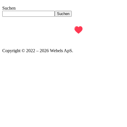
Suchen
Suchen
Copyright © 2022 – 2026 Webels ApS.
Impressum
Übersichten
Dating-Seiten
Singlebörsen
Partnerbörsen
Partnervermittlungen
Dating-Portale
Dating-Apps
Partnersuche
Partnersuche ab 60
Partnersuche ab 50