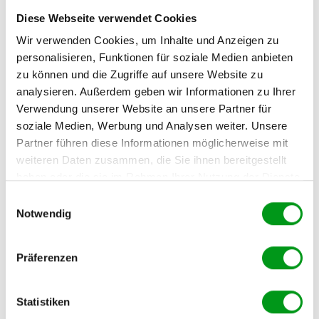
+ KONSTRUKTIVER PERSPEKTIVENWECHSEL
Diese Webseite verwendet Cookies
„Klasse, klare und ehrliche Kommunikation! Jetzt kann
ich mich auf jemanden konzentrieren, der wirklich zu mir
Wir verwenden Cookies, um Inhalte und Anzeigen zu
passt.“
personalisieren, Funktionen für soziale Medien anbieten
zu können und die Zugriffe auf unsere Website zu
analysieren. Außerdem geben wir Informationen zu Ihrer
Verwendung unserer Website an unsere Partner für
Situation: Absage noch vor dem ersten Treffen
soziale Medien, Werbung und Analysen weiter. Unsere
Partner führen diese Informationen möglicherweise mit
– DESTRUKTIVER GEDANKE
weiteren Daten zusammen, die Sie ihnen bereitgestellt
„Mein Profilfoto ist bestimmt furchtbar oder ich habe
haben oder die sie im Rahmen Ihrer Nutzung der Dienste
mich blamiert.“
gesammelt haben.
Einwilligungsauswahl
+ KONSTRUKTIVER PERSPEKTIVENWECHSEL
Notwendig
„Die Person weiß genau, was sie sucht – und es
überschneidet sich nicht mit meinem Lebensstil. Das
Präferenzen
spart mir Zeit, Geld und Nerven.“
Statistiken