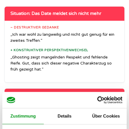
Situation: Das Date meldet sich nicht mehr
– DESTRUKTIVER GEDANKE
„Ich war wohl zu langweilig und nicht gut genug für ein
zweites Treffen.“
+ KONSTRUKTIVER PERSPEKTIVENWECHSEL
„Ghosting zeigt mangelnden Respekt und fehlende
Reife. Gut, dass sich dieser negative Charakterzug so
früh gezeigt hat.“
Situation: Ein ehrliches „Es hat nicht gefunkt“
– DESTRUKTIVER GEDANKE
Zustimmung
Details
Über Cookies
„Niemand findet mich mehr anziehend, ich werde immer
allein bleiben.“