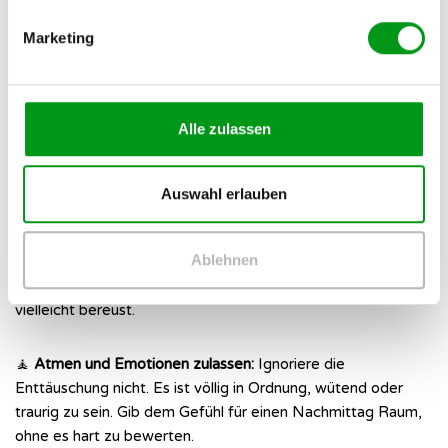
Akuthilfe: Sofortmaßnahmen
direkt nach einer
Marketing
Zurückweisung
Alle zulassen
Selbst wenn der Verstand weiß, dass ein Korb sinnvoll ist,
darf das Herz kurz beleidigt sein. Wichtig ist nur, dass du dich
nicht von der Enttäuschung lähmen lässt. Wenn du gerade
Auswahl erlauben
eine bittere Pille schlucken musstest, hilft dir ein klarer Plan.
Ablehnen
Mit diesen konkreten Schritten fängst du dich emotional auf
und verhinderst Kurzschlusshandlungen, die du später
vielleicht bereust.
🧘
Atmen und Emotionen zulassen:
Ignoriere die
Enttäuschung nicht. Es ist völlig in Ordnung, wütend oder
traurig zu sein. Gib dem Gefühl für einen Nachmittag Raum,
ohne es hart zu bewerten.