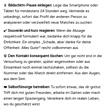
📵
Bildschirm-Pause einlegen:
Lege das Smartphone oder
Tablet für mindestens 24 Stunden weg. Vermeide es
unbedingt, sofort das Profil der anderen Person zu
analysieren oder verzweifelt neue Matches zu suchen.
✔️
Souverän und kurz reagieren:
Wenn die Absage
respektvoll formuliert war, bedanke dich knapp für die
Ehrlichkeit. Ein simples „Schade, aber danke für deine
Offenheit. Alles Gute!“ reicht vollkommen aus.
🗑️
Den Kontakt konsequent löschen:
Um gar nicht erst in die
Versuchung zu geraten, später angetrunken oder aus
Einsamkeit noch einmal nachzuhaken, solltest du die
Nummer oder das Match direkt entfernen. Aus den Augen,
aus dem Sinn.
❤️
Selbstfürsorge betreiben:
Tu sofort etwas, das dir guttut.
Triff dich mit guten Freunden, arbeite im Garten oder mach
einen langen Spaziergang. Verankere dich im realen Leben,
wo du geschätzt wirst.