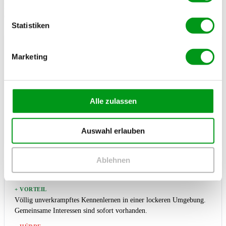
Hobbys oder Freunde bleibt der natürlichste Weg, fordert im Alltag
aber schlicht mehr Geduld.
Statistiken
Seriöse Partnervermittlungen
Marketing
+ VORTEIL
Sehr hohe Trefferquote für Menschen, die ebenfalls aktiv suchen
und bereit für etwas Festes sind.
Alle zulassen
– HÜRDE
Die Premium-Mitgliedschaften gehen ins Geld, und die absolute
Nutzermenge ist etwas kleiner als bei klassischen Swipe-Apps.
Auswahl erlauben
Ablehnen
Neue Hobbys (z.B. Kochkurs)
+ VORTEIL
Völlig unverkrampftes Kennenlernen in einer lockeren Umgebung.
Gemeinsame Interessen sind sofort vorhanden.