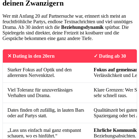
deinen Zwanzigern
Wer mit Anfang 20 auf Partnersuche war, erinnert sich meist an
feuchtfröhliche Partys, endlose Textnachrichten und viel unnötiges
Drama. Ab 30 ändert sich die
Beziehungsdynamik
spürbar. Die
Spielregeln sind direkter, deine Freizeit ist kostbarer und die
Gespräche bekommen eine ganz andere Tiefe.
✕ Dating in den 20ern
✓ Dating ab 30
Starker Fokus auf Optik und den
Fokus auf gemeinsam
allerersten Nervenkitzel.
Verlässlichkeit und Leb
Viel Toleranz für unzuverlässiges
Klare Grenzen: Wer Spie
Verhalten und Drama.
sehr schnell raus.
Dates finden oft zufällig, in lauten Bars
Qualitätszeit bei gute
oder auf Partys statt.
Spaziergang oder bei 
„Lass uns einfach mal ganz entspannt
Ehrliche Kommunika
schauen, wo es hinführt.“
Beziehungsabsichten.