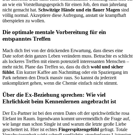
an wie ein Vorstellungsgespräch für einen Job, den man jahrelang
nicht gemacht hat.
Schwitzige Hände und ein flauer Magen
sind
völlig normal. Akzeptiere diese Aufregung, anstatt sie krampfhaft
überspielen zu wollen.
Die optimale mentale Vorbereitung für ein
entspanntes Treffen
Mach dich frei von der drückenden Erwartung, dass dieses eine
Date sofort dein ganzes Leben verändern muss. Betrachte es schlicht
als lockeres Treffen mit einem potenziell interessanten Menschen –
mehr nicht. Plane das Treffen so, dass du dich
wohl und sicher
fühlst
. Ein kurzer Kaffee am Nachmittag oder ein Spaziergang im
Park nehmen den Druck massiv raus. So kannst du jederzeit
unkompliziert gehen, wenn die Chemie einfach nicht stimmt.
Über die Ex-Beziehung sprechen: Wie viel
Ehrlichkeit beim Kennenlernen angebracht ist
Der Ex-Partner ist bei den ersten Dates oft der sprichwörtliche rosa
Elefant im Raum. Irgendwann kommt unvermeidlich die Frage auf,
wie lange man schon Single ist und warum die letzte große Liebe
gescheitert ist. Hier ist echtes
Fingerspitzengefühl
gefragt. Totale
Verschwiegenheit wirkt schnell verdächtig, stundenlange Lästereien