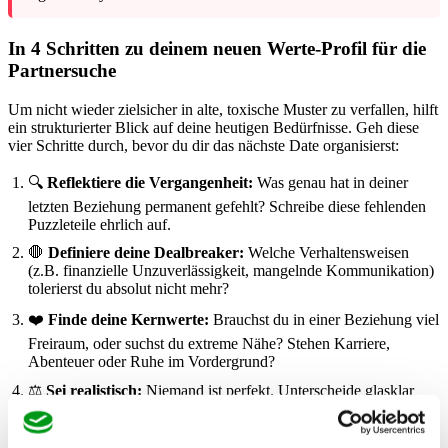
In 4 Schritten zu deinem neuen Werte-Profil für die
Partnersuche
Um nicht wieder zielsicher in alte, toxische Muster zu verfallen, hilft
ein strukturierter Blick auf deine heutigen Bedürfnisse. Geh diese
vier Schritte durch, bevor du dir das nächste Date organisierst:
🔍
Reflektiere die Vergangenheit:
Was genau hat in deiner
letzten Beziehung permanent gefehlt? Schreibe diese fehlenden
Puzzleteile ehrlich auf.
🛑
Definiere deine Dealbreaker:
Welche Verhaltensweisen
(z.B. finanzielle Unzuverlässigkeit, mangelnde Kommunikation)
tolerierst du absolut nicht mehr?
❤️
Finde deine Kernwerte:
Brauchst du in einer Beziehung viel
Freiraum, oder suchst du extreme Nähe? Stehen Karriere,
Abenteuer oder Ruhe im Vordergrund?
⚖️
Sei realistisch:
Niemand ist perfekt. Unterscheide glasklar
zwischen „Nice-to-have“ (z.B. gleicher Musikgeschmack) und
echten Grundpfeilern (z.B. Treue, Respekt und
Konfliktfähigkeit).