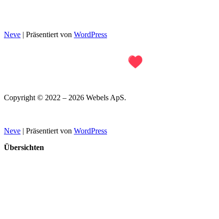
Michael Drewsens Vej 13
8270 Højbjerg, Dänemark
DK40153063
Neve
| Präsentiert von
WordPress
Copyright © 2022 – 2026 Webels ApS.
Impressum
Neve
| Präsentiert von
WordPress
Übersichten
Dating-Seiten
Singlebörsen
Partnerbörsen
Partnervermittlungen
Dating-Portale
Dating-Apps
Partnersuche
Partnersuche ab 60