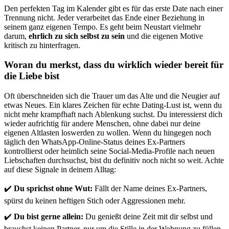
Den perfekten Tag im Kalender gibt es für das erste Date nach einer
Trennung nicht. Jeder verarbeitet das Ende einer Beziehung in
seinem ganz eigenen Tempo. Es geht beim Neustart vielmehr
darum,
ehrlich zu sich selbst zu sein
und die eigenen Motive
kritisch zu hinterfragen.
Woran du merkst, dass du wirklich wieder bereit für
die Liebe bist
Oft überschneiden sich die Trauer um das Alte und die Neugier auf
etwas Neues. Ein klares Zeichen für echte Dating-Lust ist, wenn du
nicht mehr krampfhaft nach Ablenkung suchst. Du interessierst dich
wieder aufrichtig für andere Menschen, ohne dabei nur deine
eigenen Altlasten loswerden zu wollen. Wenn du hingegen noch
täglich den WhatsApp-Online-Status deines Ex-Partners
kontrollierst oder heimlich seine Social-Media-Profile nach neuen
Liebschaften durchsuchst, bist du definitiv noch nicht so weit. Achte
auf diese Signale in deinem Alltag:
✔️
Du sprichst ohne Wut:
Fällt der Name deines Ex-Partners,
spürst du keinen heftigen Stich oder Aggressionen mehr.
✔️
Du bist gerne allein:
Du genießt deine Zeit mit dir selbst und
brauchst keinen Partner, nur um die Stille in der Wohnung zu füllen.