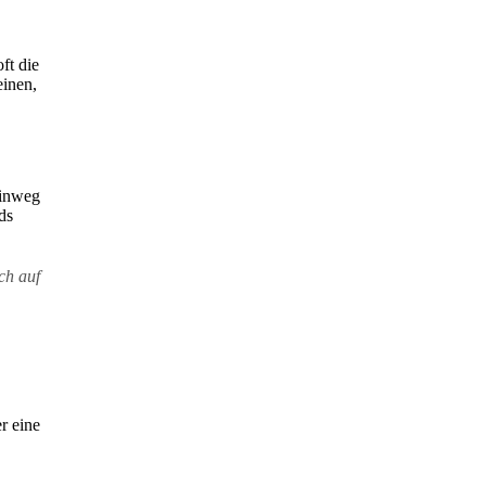
ft die
einen,
hinweg
ds
ch auf
r eine