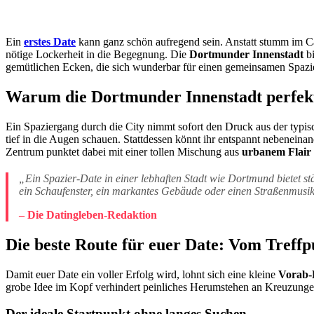
Ein
erstes Date
kann ganz schön aufregend sein. Anstatt stumm im C
nötige Lockerheit in die Begegnung. Die
Dortmunder Innenstadt
bi
gemütlichen Ecken, die sich wunderbar für einen gemeinsamen Spazi
Warum die Dortmunder Innenstadt perfekt
Ein Spaziergang durch die City nimmt sofort den Druck aus der typis
tief in die Augen schauen. Stattdessen könnt ihr entspannt nebenei
Zentrum punktet dabei mit einer tollen Mischung aus
urbanem Flair 
„Ein Spazier-Date in einer lebhaften Stadt wie Dortmund bietet st
ein Schaufenster, ein markantes Gebäude oder einen Straßenmusik
– Die Datingleben-Redaktion
Die beste Route für euer Date: Vom Treff
Damit euer Date ein voller Erfolg wird, lohnt sich eine kleine
Vorab-
grobe Idee im Kopf verhindert peinliches Herumstehen an Kreuzunge
Der ideale Startpunkt ohne langes Suchen