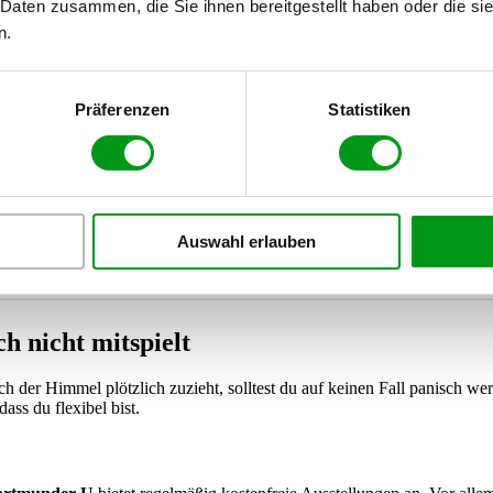
 Daten zusammen, die Sie ihnen bereitgestellt haben oder die s
h machen – ein paar Stolperfallen gibt es aber dennoch. Damit du entsp
 dich zusammengefasst.
n.
✕ Don’t
Präferenzen
Statistiken
Ständig aufs Handy schauen.
Selbst wenn du auf die Uhr oder den
tadtplan gucken willst, kommuniziere das kurz. Sonst wirkt es schnell 
ls seist du desinteressiert.
Zu weite Strecken planen.
Ihr lauft keinen Marathon. Nach ein bis zw
Auswahl erlauben
tunden sollte ein gemütliches Ende oder eine Bar in Sicht sein.
h nicht mitspielt
 der Himmel plötzlich zuzieht, solltest du auf keinen Fall panisch we
ass du flexibel bist.