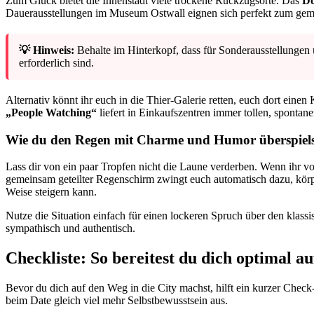
Zum Glück bietet die Innenstadt viele trockene Rückzugsorte. Das
Do
Dauerausstellungen im Museum Ostwall eignen sich perfekt zum ge
💡 Hinweis:
Behalte im Hinterkopf, dass für Sonderausstellunge
erforderlich sind.
Alternativ könnt ihr euch in die Thier-Galerie retten, euch dort ein
„People Watching“
liefert in Einkaufszentren immer tollen, spontan
Wie du den Regen mit Charme und Humor überspiels
Lass dir von ein paar Tropfen nicht die Laune verderben. Wenn ihr 
gemeinsam geteilter Regenschirm zwingt euch automatisch dazu, kör
Weise steigern kann.
Nutze die Situation einfach für einen lockeren Spruch über den klas
sympathisch und authentisch.
Checkliste: So bereitest du dich optimal 
Bevor du dich auf den Weg in die City machst, hilft ein kurzer Check
beim Date gleich viel mehr Selbstbewusstsein aus.