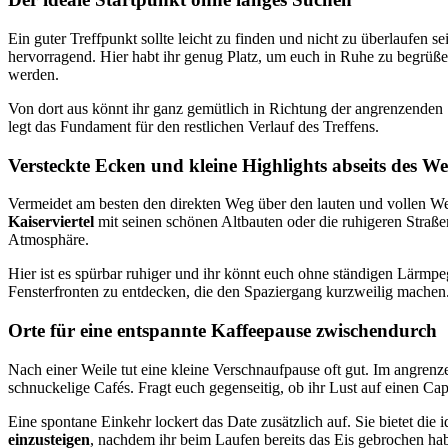
Ein guter Treffpunkt sollte leicht zu finden und nicht zu überlaufen s
hervorragend. Hier habt ihr genug Platz, um euch in Ruhe zu begrüß
werden.
Von dort aus könnt ihr ganz gemütlich in Richtung der angrenzenden S
legt das Fundament für den restlichen Verlauf des Treffens.
Versteckte Ecken und kleine Highlights abseits des W
Vermeidet am besten den direkten Weg über den lauten und vollen West
Kaiserviertel
mit seinen schönen Altbauten oder die ruhigeren Straß
Atmosphäre.
Hier ist es spürbar ruhiger und ihr könnt euch ohne ständigen Lärmpeg
Fensterfronten zu entdecken, die den Spaziergang kurzweilig machen
Orte für eine entspannte Kaffeepause zwischendurch
Nach einer Weile tut eine kleine Verschnaufpause oft gut. Im angren
schnuckelige Cafés. Fragt euch gegenseitig, ob ihr Lust auf einen Ca
Eine spontane Einkehr lockert das Date zusätzlich auf. Sie bietet di
einzusteigen
, nachdem ihr beim Laufen bereits das Eis gebrochen hab