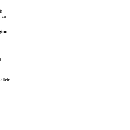
ch
n zu
ginn
s
altete