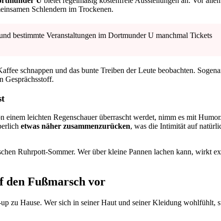
rtmunder U
bietet regelmäßig kostenfreie Ausstellungen an. Vor alle
meinsamen Schlendern im Trockenen.
n und bestimmte Veranstaltungen im Dortmunder U manchmal Tickets
en Kaffee schnappen und das bunte Treiben der Leute beobachten. Sogena
en Gesprächsstoff.
t
von einem leichten Regenschauer überrascht werdet, nimm es mit Humor
perlich
etwas näher zusammenzurücken
, was die Intimität auf natürl
sischen Ruhrpott-Sommer. Wer über kleine Pannen lachen kann, wirkt e
auf den Fußmarsch vor
-up zu Hause. Wer sich in seiner Haut und seiner Kleidung wohlfühlt, st