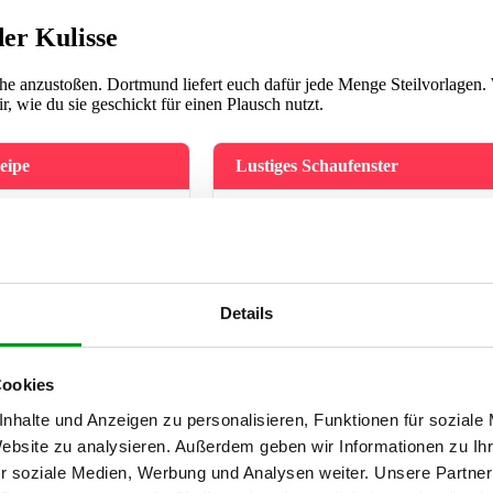
er Kulisse
e anzustoßen. Dortmund liefert euch dafür jede Menge Steilvorlagen.
, wie du sie geschickt für einen Plausch nutzt.
eipe
Lustiges Schaufenster
ECHER-FRAGE
💬 DEINE EISBRECHER-FRAGE
errückt oder verbringst du
„Wenn du dir hier jetzt sofort einen
er in der Natur?“
Gegenstand aussuchen dürftest, welcher
wäre es?“
UNKTIONIERT
Details
Art generelle Interessen
+ WARUM DAS FUNKTIONIERT
en Lebensstil.
Regt die Fantasie an, bringt euch zum
Lachen und vermeidet steife Standardfra
Cookies
nhalte und Anzeigen zu personalisieren, Funktionen für soziale
Website zu analysieren. Außerdem geben wir Informationen zu I
ty
r soziale Medien, Werbung und Analysen weiter. Unsere Partner