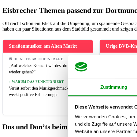
Eisbrecher-Themen passend zur Dortmund
Oft reicht schon ein Blick auf die Umgebung, um spannende Gespräch
haben ein paar Situationen aus dem Stadtbild gesammelt und zeigen dir
Straßenmusiker am Alten Markt
Urige BVB-Kn
💬 DEINE EISBRECHER-FRAGE
💬 DEINE EISBR
„Auf welches Konzert würdest du gerne mal
„Bist du fußballv
wieder gehen?“
Wochenenden lieb
+ WARUM DAS FUNKTIONIERT
+ WARUM DAS F
Zustimmung
Verrät sofort den Musikgeschmack und
Klärt auf lockere 
weckt positive Erinnerungen.
und den bevorzugt
Diese Webseite verwendet 
Wir verwenden Cookies, um I
und die Zugriffe auf unsere 
Dos und Don’ts beim Spazierdate in der Ci
Website an unsere Partner fü