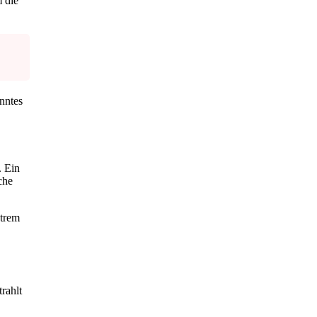
m die
nntes
. Ein
iche
xtrem
rahlt