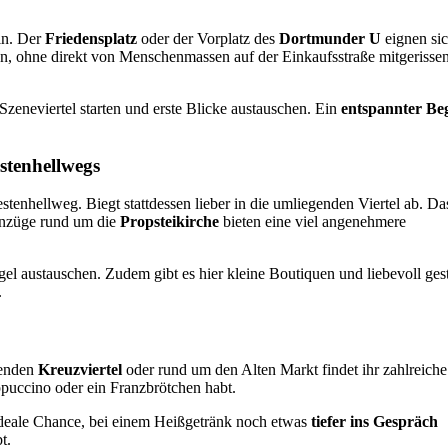
ein. Der
Friedensplatz
oder der Vorplatz des
Dortmunder U
eignen si
en, ohne direkt von Menschenmassen auf der Einkaufsstraße mitgerisse
zeneviertel starten und erste Blicke austauschen. Ein
entspannter Be
estenhellwegs
enhellweg. Biegt stattdessen lieber in die umliegenden Viertel ab. Da
enzüge rund um die
Propsteikirche
bieten eine viel angenehmere
el austauschen. Zudem gibt es hier kleine Boutiquen und liebevoll gest
.
zenden
Kreuzviertel
oder rund um den Alten Markt findet ihr zahlreiche
ppuccino oder ein Franzbrötchen habt.
e ideale Chance, bei einem Heißgetränk noch etwas
tiefer ins Gespräch
t.