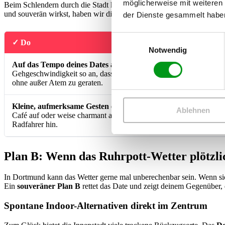
möglicherweise mit weiteren
Beim Schlendern durch die Stadt kann man eigentlich nicht viel falsc
und souverän wirkst, haben wir die wichtigsten Verhaltensregeln für
der Dienste gesammelt habe
Einwilligungsauswahl
✓ Do
Notwendig
Auf das Tempo deines Dates achten.
Passt eure
Gehgeschwindigkeit so an, dass ihr entspannt reden könnt,
S
ohne außer Atem zu geraten.
a
Kleine, aufmerksame Gesten einbauen.
Halte die Tür zum
Ablehnen
Café auf oder weise charmant auf einen herannahenden
S
Radfahrer hin.
Plan B: Wenn das Ruhrpott-Wetter plötzlic
In Dortmund kann das Wetter gerne mal unberechenbar sein. Wenn sich
Ein
souveräner Plan B
rettet das Date und zeigt deinem Gegenüber, d
Spontane Indoor-Alternativen direkt im Zentrum