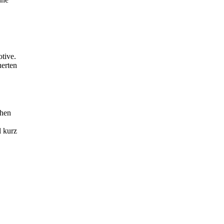
otive.
uerten
hen
l kurz