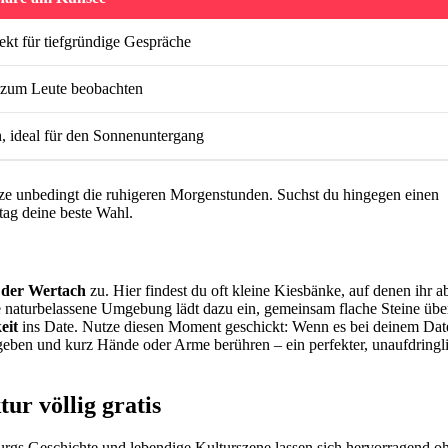
ekt für tiefgründige Gespräche
t zum Leute beobachten
, ideal für den Sonnenuntergang
utze unbedingt die ruhigeren Morgenstunden. Suchst du hingegen einen
ttag deine beste Wahl.
 der Wertach
zu. Hier findest du oft kleine Kiesbänke, auf denen ihr ab
e naturbelassene Umgebung lädt dazu ein, gemeinsam flache Steine übe
eit
ins Date. Nutze diesen Moment geschickt: Wenn es bei deinem Dat
g geben und kurz Hände oder Arme berühren – ein perfekter, unaufdringl
ur völlig gratis
urgs Geschichte und lebendige Kulturszene lassen sich hervorragend o