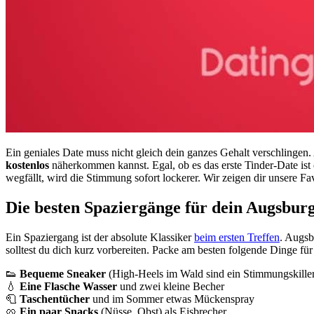
Ein geniales Date muss nicht gleich dein ganzes Gehalt verschlinge
kostenlos
näherkommen kannst. Egal, ob es das erste Tinder-Date ist
wegfällt, wird die Stimmung sofort lockerer. Wir zeigen dir unsere F
Die besten Spaziergänge für dein Augsbur
Ein Spaziergang ist der absolute Klassiker
beim ersten Treffen
. Augsb
solltest du dich kurz vorbereiten. Packe am besten folgende Dinge für
👟
Bequeme Sneaker
(High-Heels im Wald sind ein Stimmungskille
💧
Eine Flasche Wasser
und zwei kleine Becher
🧻
Taschentücher
und im Sommer etwas Mückenspray
🥨
Ein paar Snacks
(Nüsse, Obst) als Eisbrecher