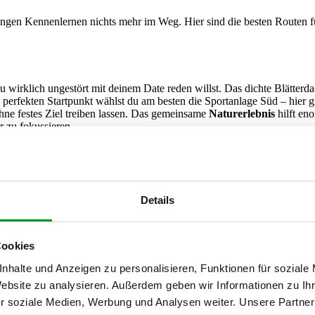
angen Kennenlernen nichts mehr im Weg. Hier sind die besten Routen f
u wirklich ungestört mit deinem Date reden willst. Das dichte Blätterd
 perfekten Startpunkt wählst du am besten die Sportanlage Süd – hier g
ohne festes Ziel treiben lassen. Das gemeinsame
Naturerlebnis
hilft en
r zu fokussieren.
lein Venedig“)
ik suchst, bist du im
Lechviertel
genau richtig. Die vielen kleinen Kan
en „Klein Venedig“ eingebracht.
Details
mt sofort den Druck raus. Da ihr nebeneinander lauft und euch nicht
Gespräche viel natürlicher.
Cookies
nhalte und Anzeigen zu personalisieren, Funktionen für soziale
 jeder Ecke ein neues
architektonisches Detail
zu entdecken, was dir b
Website zu analysieren. Außerdem geben wir Informationen zu I
r soziale Medien, Werbung und Analysen weiter. Unsere Partner