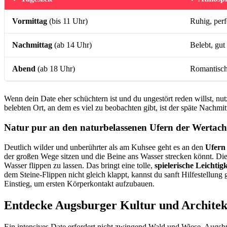
Vormittag
(bis 11 Uhr)
Ruhig, perf
Nachmittag
(ab 14 Uhr)
Belebt, gu
Abend
(ab 18 Uhr)
Romantisch
Wenn dein Date eher schüchtern ist und du ungestört reden willst, n
belebten Ort, an dem es viel zu beobachten gibt, ist der späte Nachmi
Natur pur an den naturbelassenen Ufern der Wertach
Deutlich wilder und unberührter als am Kuhsee geht es an den
Ufern
der großen Wege sitzen und die Beine ans Wasser strecken könnt. Di
Wasser flippen zu lassen. Das bringt eine tolle,
spielerische Leichtigk
dem Steine-Flippen nicht gleich klappt, kannst du sanft Hilfestellun
Einstieg, um ersten Körperkontakt aufzubauen.
Entdecke Augsburger Kultur und Architekt
Ein intensives Date erfordert nicht zwingend Wald und Wiese. Augsb