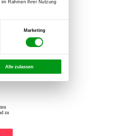
ie im Rahmen Ihrer Nutzung
en in
ser Ort
Marketing
asser.
Alle zulassen
iten
nd zu