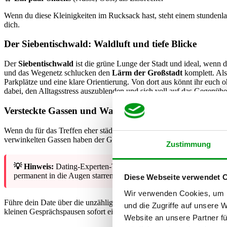
Wenn du diese Kleinigkeiten im Rucksack hast, steht einem stundenl
dich.
Der Siebentischwald: Waldluft und tiefe Blicke
Der
Siebentischwald
ist die grüne Lunge der Stadt und ideal, wenn d
und das Wegenetz schlucken den
Lärm der Großstadt
komplett. Als
Parkplätze und eine klare Orientierung. Von dort aus könnt ihr euch 
dabei, den Alltagsstress auszublenden und sich voll auf das Gegenübe
Versteckte Gassen und Wasserwege im Lechviertel („K
Wenn du für das Treffen eher städtisches Flair mit einer Prise Romant
verwinkelten Gassen haben der Gegend völlig zu Recht den Spitznam
Zustimmung
💡 Hinweis:
Dating-Experten-Tipp: Ein Spaziergang am Wasser nim
permanent in die Augen starren müsst, entstehen tiefe und ehrliche 
Diese Webseite verwendet 
Wir verwenden Cookies, um I
Führe dein Date über die unzähligen kleinen Brücken. Es gibt hier an
und die Zugriffe auf unsere 
kleinen Gesprächspausen sofort einen neuen Aufhänger liefert.
Website an unsere Partner fü