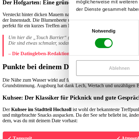
möglicherweise mit weiteren
Der Hofgarten: Eine grüne Oase mitten in der Altstad
der Dienste gesammelt habe
Versteckt hinter dicken Mauern nahe dem Dom liegt der
Hofgarten
. 
der Innenstadt. Die Blumenbeete und der kleine Seerosenteich bieten ei
Einwilligungsauswahl
perfekt für ein kurzes Treffen am Nachmittag.
Notwendig
Um hier die „Touch Barrier“ (die Grenze zum Körperkontakt) ganz
Die sind etwas schmaler, sodass eure Schultern oder Knie sich fast
– Die Datingleben-Redaktion
Punkte bei deinem Date mit Stunden am W
Ablehnen
Die Nähe zum Wasser wirkt auf fast jeden unheimlich beruhigend. Das
Grundstimmung. Augsburg hat dank Lech, Wertach und unzähligen Bad
Kuhsee: Der Klassiker für Picknick und gute Gespräc
Der
Kuhsee im Stadtteil Hochzoll
ist wohl der bekannteste Treffpun
und mitgebrachte Snacks auspacken. Da der See sehr beliebt ist, änder
dem, was du mit deinem Date vorhast:
✓ Tageszeit
✓ Atmosp