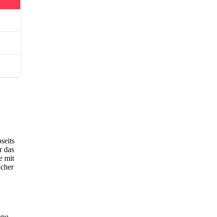
seits
r das
e mit
icher
hne