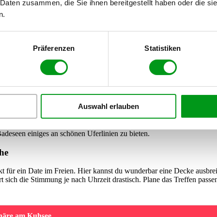
 Daten zusammen, die Sie ihnen bereitgestellt haben oder die s
t
n.
Diese top-gepflegte Grünanlage ist ein extrem ruhiger Rückzugsort mitt
ne tolle Kulisse. Da der Garten recht überschaubar ist, eignet sich die
Präferenzen
Statistiken
 natürlich zu brechen: Setzt euch auf eine der steinernen Bänke am W
 automatisch leicht berühren.
asser
Auswahl erlauben
 sanfte Plätschern im Hintergrund schafft eine gemütliche und lockere
eseen einiges an schönen Uferlinien zu bieten.
he
kt für ein Date im Freien. Hier kannst du wunderbar eine Decke ausbre
t sich die Stimmung je nach Uhrzeit drastisch. Plane das Treffen passe
häre am Kuhsee