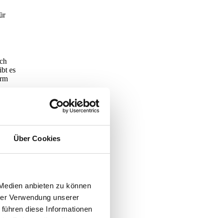
ür
ach
ibt es
orm
äle und
Über Cookies
 Medien anbieten zu können
ei
hrer Verwendung unserer
 führen diese Informationen