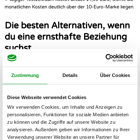
monatlichen Kosten deutlich über der 10-Euro-Marke liegen.
Die besten Alternativen, wenn
du eine ernsthafte Beziehung
suchst
Falls du das endlose Swipen satthast und jemanden für
etwas Festes suchst, solltest du Badoo und ähnliche Apps
Zustimmung
Details
Über Cookies
hinter dir lassen. Plattformen, die ihren Fokus auf
Persönlichkeit und clevere Algorithmen
legen, bringen dich
hier deutlich zielstrebiger ans Ziel.
Diese Webseite verwendet Cookies
Wir verwenden Cookies, um Inhalte und Anzeigen zu
Bumble: Warum die „Frauen
personalisieren, Funktionen für soziale Medien anbieten
zu können und die Zugriffe auf unsere Website zu
schreiben zuerst“-Regel dein
analysieren. Außerdem geben wir Informationen zu Ihrer
Dating-Erlebnis entspannt
Verwendung unserer Website an unsere Partner für