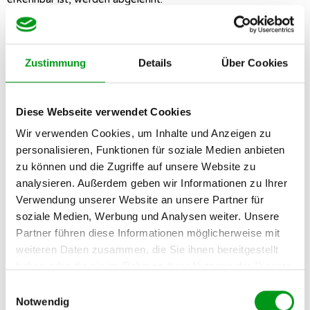
Profilergänzung
Zustimmung
Details
Über Cookies
Sobald du deine E-Mail-Adresse bestätigt hast, kannst du
Lovoo nutzen, um andere Singles zu treffen. Allerdings lohnt
Diese Webseite verwendet Cookies
es sich oft, etwas Zeit in die Profilerstellung zu investieren,
bevor du mit dem Swipen loslegst. J
e mehr Text und Fotos du
Wir verwenden Cookies, um Inhalte und Anzeigen zu
zu deinem Profil hinzufügst, desto größer sind nämlich auch
personalisieren, Funktionen für soziale Medien anbieten
deine Kontakt- und Erfolgschancen; allein aus dem Grund, weil
zu können und die Zugriffe auf unsere Website zu
dein Profil mehr Anknüpfungspunkte für die Kontaktaufnahme
analysieren. Außerdem geben wir Informationen zu Ihrer
bietet. Außerdem kannst du die Profilangaben anderer nur
Verwendung unserer Website an unsere Partner für
dann sehen, wenn du entsprechende Angaben in deinem
soziale Medien, Werbung und Analysen weiter. Unsere
Profil gemacht hast.
Partner führen diese Informationen möglicherweise mit
weiteren Daten zusammen, die Sie ihnen bereitgestellt
haben oder die sie im Rahmen Ihrer Nutzung der Dienste
Klicke deshalb zunächst auf dein Profil und wähle
gesammelt haben.
„Bearbeiten“, um
weitere für die Partnersuche relevante
Einwilligungsauswahl
Daten wie Bildung, Tätigkeit, Größe und Gewohnheiten zu
Notwendig