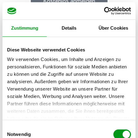
Kostenlos anmelden
Profilerstellung
Zustimmung
Details
Über Cookies
Diese Webseite verwendet Cookies
Die Anmeldung auf LoveScout24 ist 100 % kostenlos.
Wir verwenden Cookies, um Inhalte und Anzeigen zu
Erforderlichen Angaben sind Geschlecht, Geburtstag, Name,
personalisieren, Funktionen für soziale Medien anbieten
Wohnort und E-Mail-Adresse.
zu können und die Zugriffe auf unsere Website zu
analysieren. Außerdem geben wir Informationen zu Ihrer
Dieser Teil des Anmeldeprozesses erfolgt direkt auf der
Verwendung unserer Website an unsere Partner für
Startseite von LoveScout24 und ist wie eine Art Interview
soziale Medien, Werbung und Analysen weiter. Unsere
gestaltet. Eine virtuelle Assistentin führt dich durch die
Partner führen diese Informationen möglicherweise mit
einleitenden Fragen und spricht dich mit Vornamen an, was
weiteren Daten zusammen, die Sie ihnen bereitgestellt
das Ganze etwas persönlicher und charmanter macht.
haben oder die sie im Rahmen Ihrer Nutzung der Dienste
gesammelt haben.
Einwilligungsauswahl
Bevor es mit der Profilerstellung weitergehen kann, musst du
Notwendig
nur noch den Grundsätzen von LoveScout24 zustimmen, und