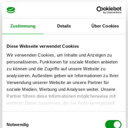
Zustimmung
Details
Über Cookies
Sicherheitsmechanismen
Diese Webseite verwendet Cookies
Wir verwenden Cookies, um Inhalte und Anzeigen zu
Um Cyperangriffe zu vermeiden und den Mitgliedern zu
personalisieren, Funktionen für soziale Medien anbieten
schützen, nutzt ab50.de verschiedene
zu können und die Zugriffe auf unsere Website zu
Sicherheitsmechanismen, die jedoch ab und zu Probleme bei
analysieren. Außerdem geben wir Informationen zu Ihrer
der Anmeldung bereiten. So wird Ihr Profil z.B. automatisch
Verwendung unserer Website an unsere Partner für
gesperrt, wenn Sie sich das erste Mal aus dem Ausland
soziale Medien, Werbung und Analysen weiter. Unsere
einloggen. Schreiben Sie in diesem Fall einfach eine Mail an
Partner führen diese Informationen möglicherweise mit
das Supportteam; dann schalten sie Ihr Profil binnen kurzer
weiteren Daten zusammen, die Sie ihnen bereitgestellt
Zeit wieder frei.
haben oder die sie im Rahmen Ihrer Nutzung der Dienste
gesammelt haben.
Einwilligungsauswahl
Außerdem sind gewisse E-Mail-Adressen wie etwa @mail.com
Notwendig