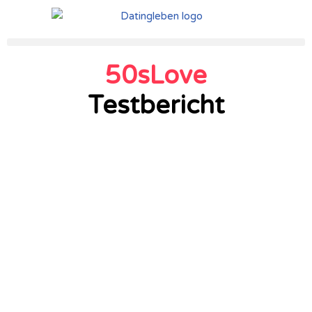
Zum
Inhalt
50sLove
springen
Testbericht