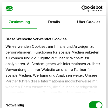
[…]
95. Wie wichtig sind dir die Trinkgewohnheuten deines
Zustimmung
Details
Über Cookies
Partners?
96. Wieviele Kinder unter 18 Jahren leben zurzeit in
deinem Haushalt?
Diese Webseite verwendet Cookies
97. Kannst du dir vorstellen, mit deinem zukünftigen
Partner zusammenzuziehen?
Wir verwenden Cookies, um Inhalte und Anzeigen zu
98. Würdest du einen Partner akzeptieren, der Kinder
personalisieren, Funktionen für soziale Medien anbieten
unter 18 Jahren in seinem Haushalt hat?
zu können und die Zugriffe auf unsere Website zu
99. Bitte gib deinen Vornamen oder einen
analysieren. Außerdem geben wir Informationen zu Ihrer
Benutzernamen an: Dieser wird deinen
Verwendung unserer Website an unsere Partner für
Partnervorschlägen angezeigt.
soziale Medien, Werbung und Analysen weiter. Unsere
100. Wo lebst du?
Partner führen diese Informationen möglicherweise mit
101. Wie viele Kilometer entfernt von dir dürfen deine
weiteren Daten zusammen, die Sie ihnen bereitgestellt
Partnervorschläge wohnen?
haben oder die sie im Rahmen Ihrer Nutzung der Dienste
102. Wie wichtig ist die Entfernung zwischen dir und
gesammelt haben.
Einwilligungsauswahl
deinen Partnervorschlägen?
Notwendig